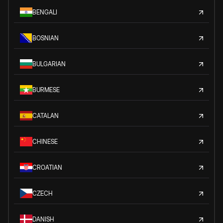
BENGALI
BOSNIAN
BULGARIAN
BURMESE
CATALAN
CHINESE
CROATIAN
CZECH
DANISH