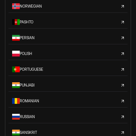
NORWEGIAN
PASHTO
PERSIAN
POLISH
PORTUGUESE
PUNJABI
ROMANIAN
RUSSIAN
SANSKRIT