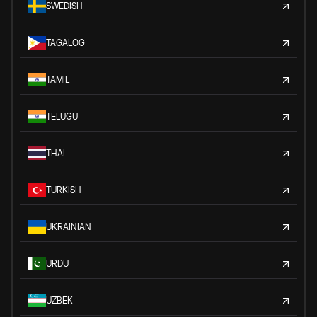
SWEDISH
TAGALOG
TAMIL
TELUGU
THAI
TURKISH
UKRAINIAN
URDU
UZBEK