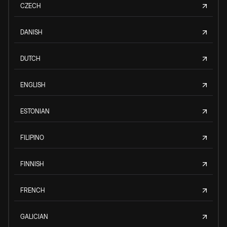
CZECH
DANISH
DUTCH
ENGLISH
ESTONIAN
FILIPINO
FINNISH
FRENCH
GALICIAN