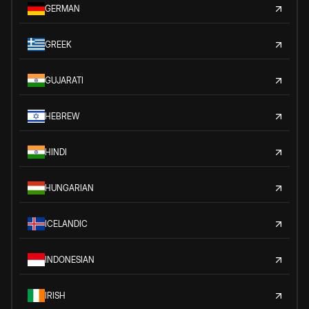
GERMAN
GREEK
GUJARATI
HEBREW
HINDI
HUNGARIAN
ICELANDIC
INDONESIAN
IRISH