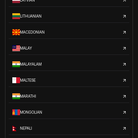
LATVIAN
LITHUANIAN
MACEDONIAN
MALAY
MALAYALAM
MALTESE
MARATHI
MONGOLIAN
NEPALI