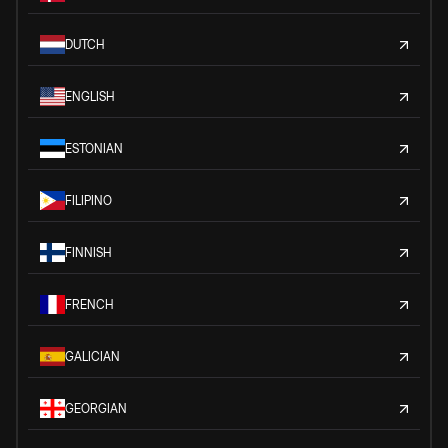
DUTCH
ENGLISH
ESTONIAN
FILIPINO
FINNISH
FRENCH
GALICIAN
GEORGIAN