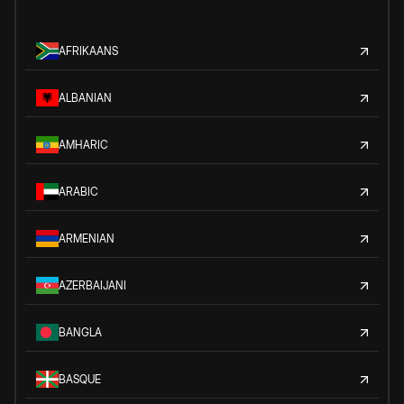
AFRIKAANS
ALBANIAN
AMHARIC
ARABIC
ARMENIAN
AZERBAIJANI
BANGLA
BASQUE