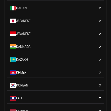
ITALIAN
JAPANESE
JAVANESE
KANNADA
KAZAKH
KHMER
KOREAN
LAO