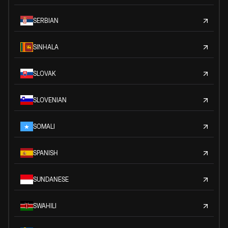
SERBIAN
SINHALA
SLOVAK
SLOVENIAN
SOMALI
SPANISH
SUNDANESE
SWAHILI