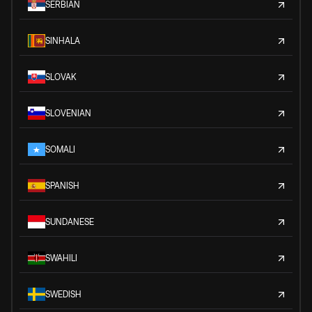
SERBIAN
SINHALA
SLOVAK
SLOVENIAN
SOMALI
SPANISH
SUNDANESE
SWAHILI
SWEDISH