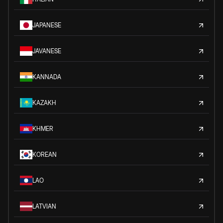
JAPANESE
JAVANESE
KANNADA
KAZAKH
KHMER
KOREAN
LAO
LATVIAN