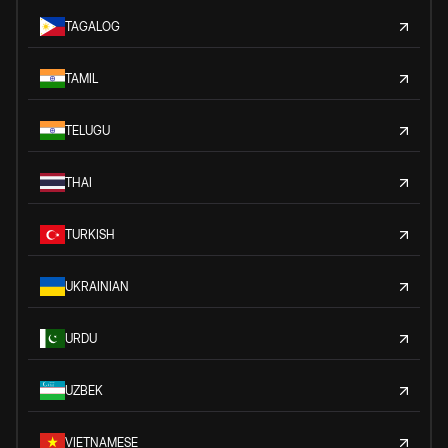
TAGALOG
TAMIL
TELUGU
THAI
TURKISH
UKRAINIAN
URDU
UZBEK
VIETNAMESE