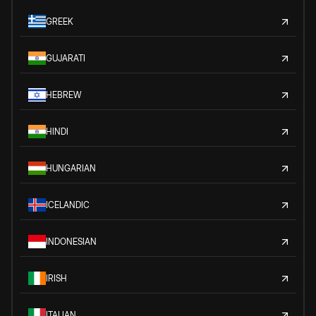
GREEK
GUJARATI
HEBREW
HINDI
HUNGARIAN
ICELANDIC
INDONESIAN
IRISH
ITALIAN