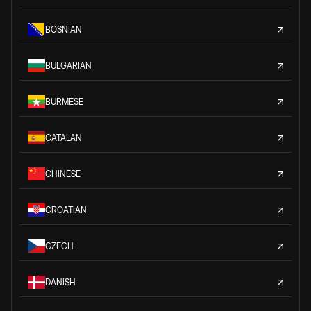
BOSNIAN
BULGARIAN
BURMESE
CATALAN
CHINESE
CROATIAN
CZECH
DANISH