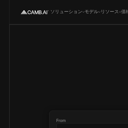
ソリューション
モデル
リソース
価
From