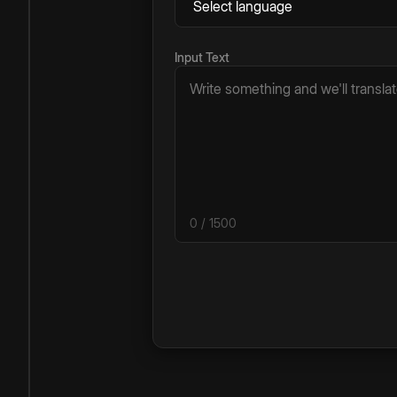
Input Text
0
/ 1500