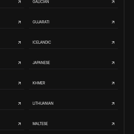
GALICIAN
GUJARATI
ICELANDIC
JAPANESE
KHMER
LITHUANIAN
MALTESE