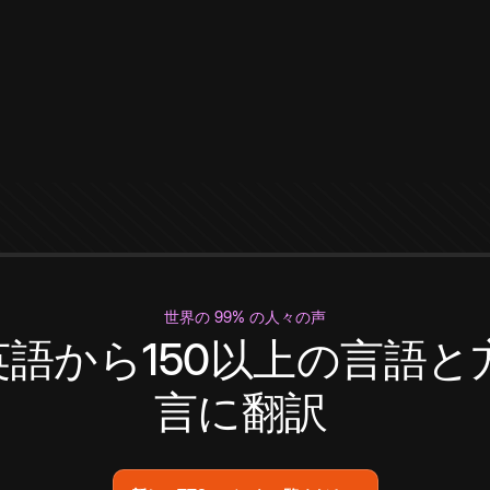
世界の 99% の人々の声
英語から150以上の言語と
言に翻訳