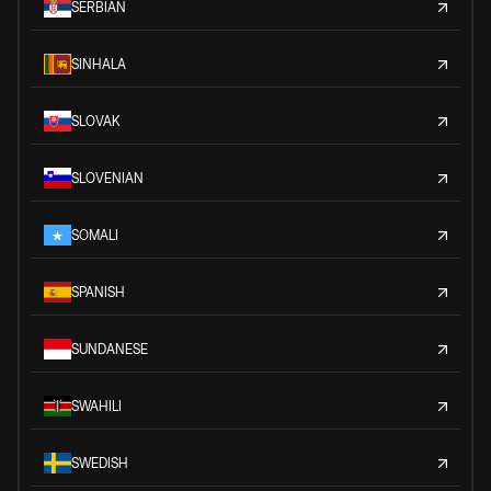
SERBIAN
SINHALA
SLOVAK
SLOVENIAN
SOMALI
SPANISH
SUNDANESE
SWAHILI
SWEDISH