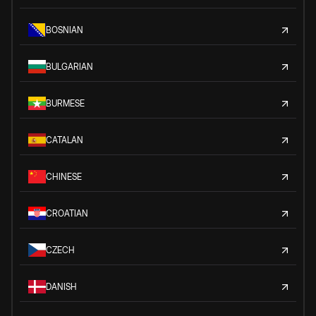
BOSNIAN
BULGARIAN
BURMESE
CATALAN
CHINESE
CROATIAN
CZECH
DANISH