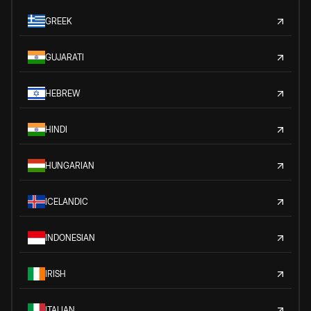
GREEK
GUJARATI
HEBREW
HINDI
HUNGARIAN
ICELANDIC
INDONESIAN
IRISH
ITALIAN