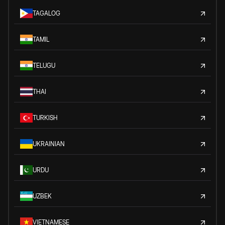
TAGALOG
TAMIL
TELUGU
THAI
TURKISH
UKRAINIAN
URDU
UZBEK
VIETNAMESE