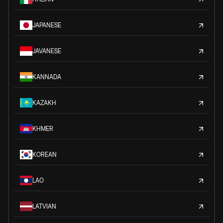
JAPANESE
JAVANESE
KANNADA
KAZAKH
KHMER
KOREAN
LAO
LATVIAN