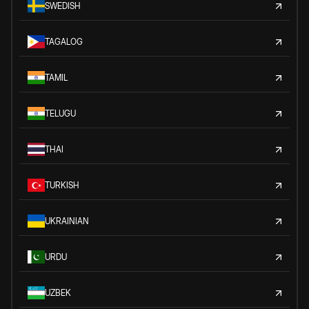
SWEDISH
TAGALOG
TAMIL
TELUGU
THAI
TURKISH
UKRAINIAN
URDU
UZBEK