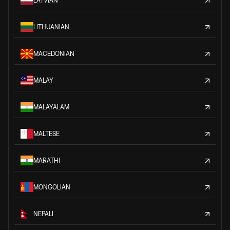
LATVIAN
LITHUANIAN
MACEDONIAN
MALAY
MALAYALAM
MALTESE
MARATHI
MONGOLIAN
NEPALI