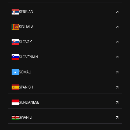
SERBIAN
SINHALA
SLOVAK
SLOVENIAN
SOMALI
SPANISH
SUNDANESE
SWAHILI