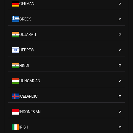
GERMAN
GREEK
GUJARATI
HEBREW
HINDI
HUNGARIAN
ICELANDIC
INDONESIAN
IRISH