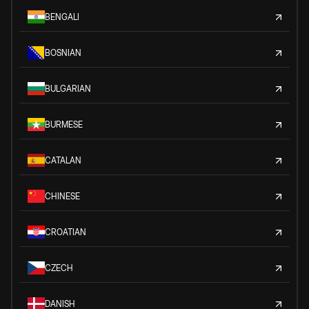
BENGALI
BOSNIAN
BULGARIAN
BURMESE
CATALAN
CHINESE
CROATIAN
CZECH
DANISH