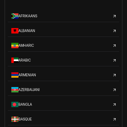
AFRIKAANS
ALBANIAN
AMHARIC
ARABIC
ARMENIAN
AZERBAIJANI
BANGLA
BASQUE