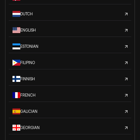
DUTCH
ENGLISH
ESTONIAN
FILIPINO
FINNISH
FRENCH
GALICIAN
GEORGIAN