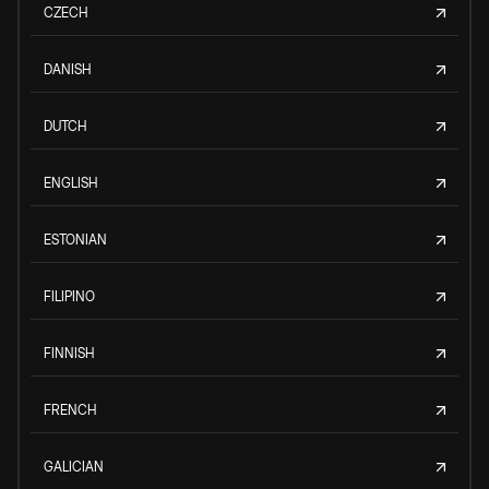
CZECH
DANISH
DUTCH
ENGLISH
ESTONIAN
FILIPINO
FINNISH
FRENCH
GALICIAN