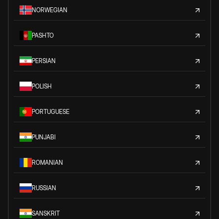
NORWEGIAN
PASHTO
PERSIAN
POLISH
PORTUGUESE
PUNJABI
ROMANIAN
RUSSIAN
SANSKRIT