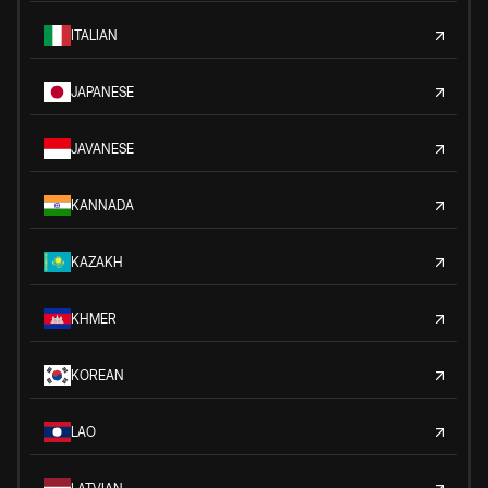
ITALIAN
JAPANESE
JAVANESE
KANNADA
KAZAKH
KHMER
KOREAN
LAO