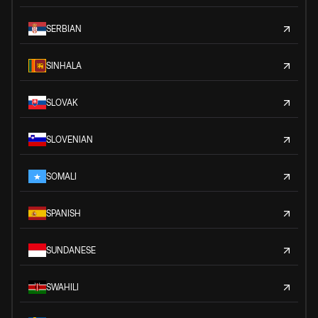
SERBIAN
SINHALA
SLOVAK
SLOVENIAN
SOMALI
SPANISH
SUNDANESE
SWAHILI