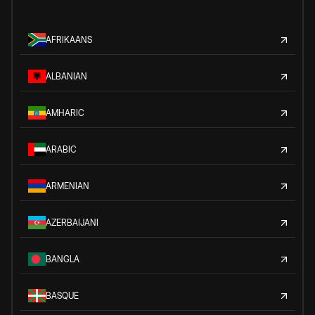
AFRIKAANS
ALBANIAN
AMHARIC
ARABIC
ARMENIAN
AZERBAIJANI
BANGLA
BASQUE