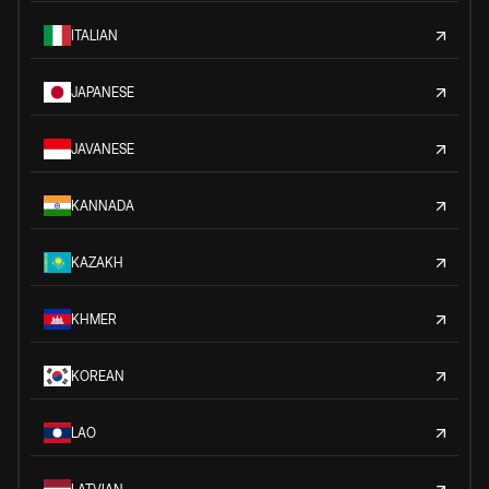
ITALIAN
JAPANESE
JAVANESE
KANNADA
KAZAKH
KHMER
KOREAN
LAO