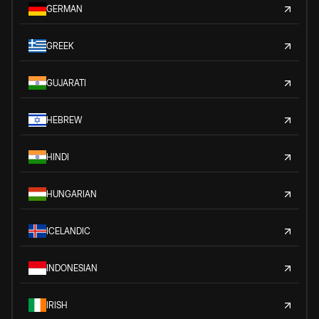
GERMAN
GREEK
GUJARATI
HEBREW
HINDI
HUNGARIAN
ICELANDIC
INDONESIAN
IRISH