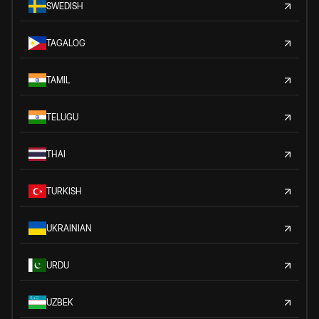
SWEDISH
TAGALOG
TAMIL
TELUGU
THAI
TURKISH
UKRAINIAN
URDU
UZBEK