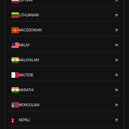
LATVIAN
LITHUANIAN
MACEDONIAN
MALAY
MALAYALAM
MALTESE
MARATHI
MONGOLIAN
NEPALI