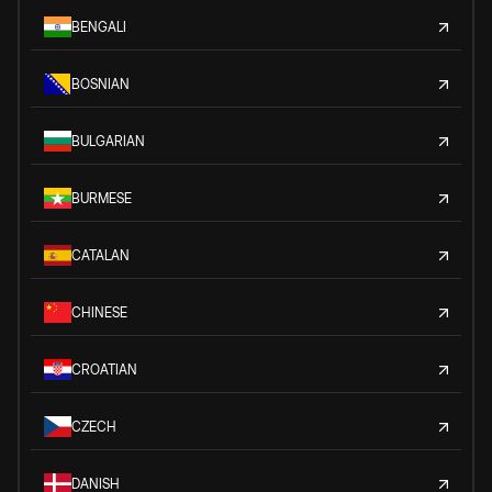
BENGALI
BOSNIAN
BULGARIAN
BURMESE
CATALAN
CHINESE
CROATIAN
CZECH
DANISH