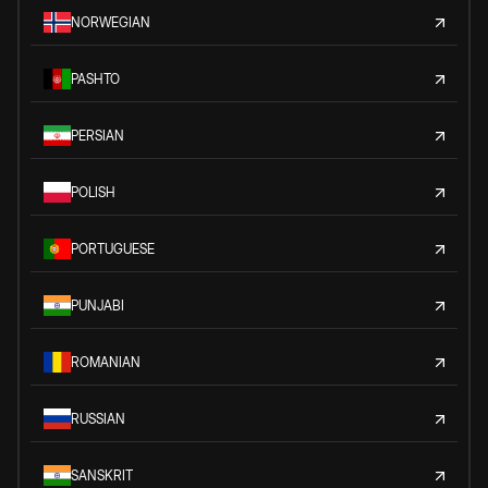
NORWEGIAN
PASHTO
PERSIAN
POLISH
PORTUGUESE
PUNJABI
ROMANIAN
RUSSIAN
SANSKRIT