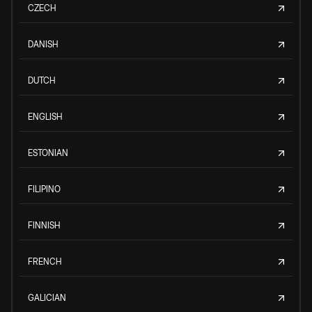
CZECH
DANISH
DUTCH
ENGLISH
ESTONIAN
FILIPINO
FINNISH
FRENCH
GALICIAN