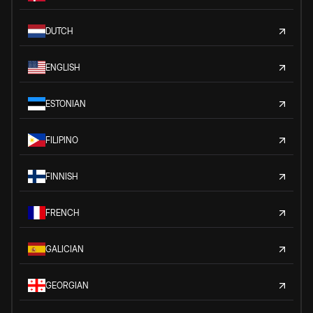
DUTCH
ENGLISH
ESTONIAN
FILIPINO
FINNISH
FRENCH
GALICIAN
GEORGIAN