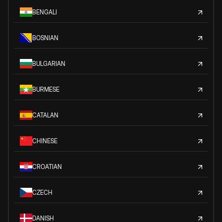
BENGALI
BOSNIAN
BULGARIAN
BURMESE
CATALAN
CHINESE
CROATIAN
CZECH
DANISH