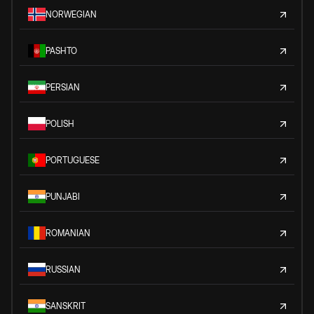
NORWEGIAN
PASHTO
PERSIAN
POLISH
PORTUGUESE
PUNJABI
ROMANIAN
RUSSIAN
SANSKRIT