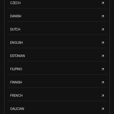
CZECH
DANISH
DUTCH
ENGLISH
ESTONIAN
FILIPINO
FINNISH
FRENCH
GALICIAN