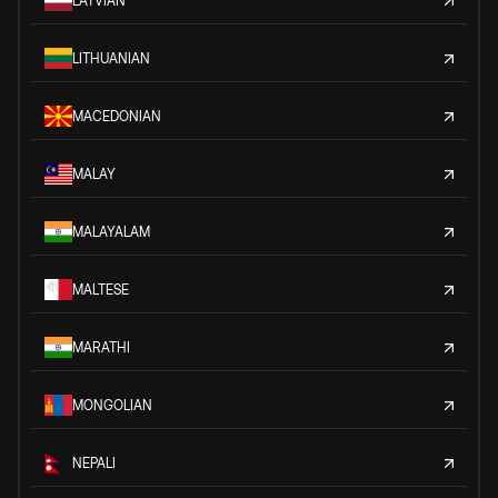
LATVIAN
LITHUANIAN
MACEDONIAN
MALAY
MALAYALAM
MALTESE
MARATHI
MONGOLIAN
NEPALI