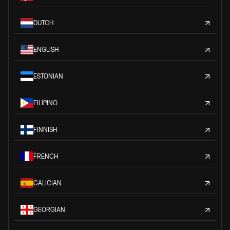
DUTCH
ENGLISH
ESTONIAN
FILIPINO
FINNISH
FRENCH
GALICIAN
GEORGIAN