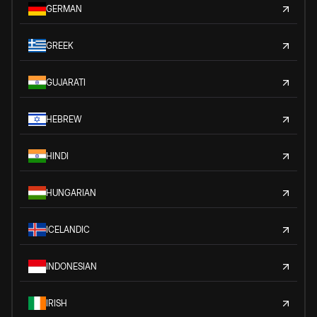
GERMAN
GREEK
GUJARATI
HEBREW
HINDI
HUNGARIAN
ICELANDIC
INDONESIAN
IRISH