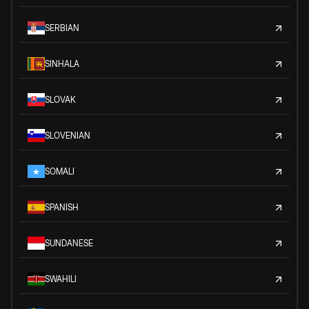
SERBIAN
SINHALA
SLOVAK
SLOVENIAN
SOMALI
SPANISH
SUNDANESE
SWAHILI