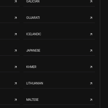
GALICIAN
GUJARATI
ICELANDIC
JAPANESE
KHMER
LITHUANIAN
MALTESE