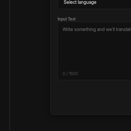
Input Text
0
/ 1500