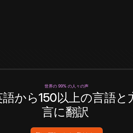
世界の 99% の人々の声
英語から150以上の言語と
言に翻訳