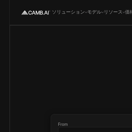
ソリューション
モデル
リソース
価
From