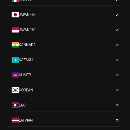
JAPANESE
JAVANESE
KANNADA
KAZAKH
KHMER
KOREAN
LAO
LATVIAN