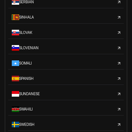
SERBIAN
SINHALA
SLOVAK
SLOVENIAN
SOMALI
SPANISH
SUNDANESE
SWAHILI
SWEDISH