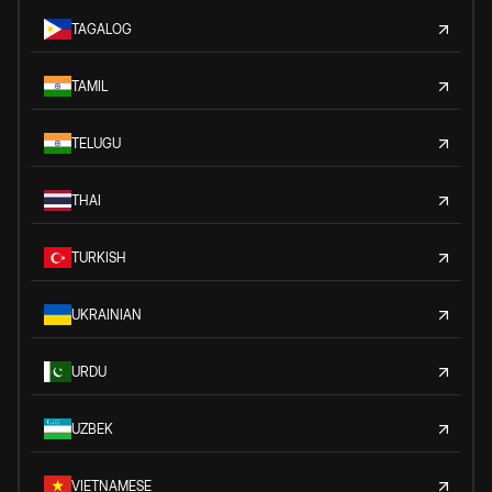
TAGALOG
TAMIL
TELUGU
THAI
TURKISH
UKRAINIAN
URDU
UZBEK
VIETNAMESE