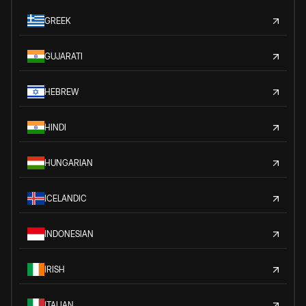
GREEK
GUJARATI
HEBREW
HINDI
HUNGARIAN
ICELANDIC
INDONESIAN
IRISH
ITALIAN