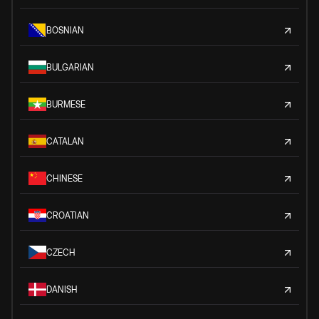
BOSNIAN
BULGARIAN
BURMESE
CATALAN
CHINESE
CROATIAN
CZECH
DANISH