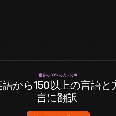
世界の 99% の人々の声
英語から150以上の言語と
言に翻訳