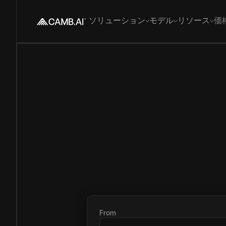
ソリューション
モデル
リソース
価
From