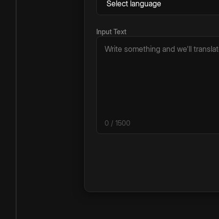
Input Text
0
/ 1500