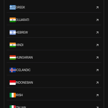
GREEK
GUJARATI
HEBREW
HINDI
HUNGARIAN
ICELANDIC
INDONESIAN
IRISH
ITALIAN