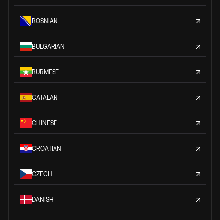
BOSNIAN
BULGARIAN
BURMESE
CATALAN
CHINESE
CROATIAN
CZECH
DANISH