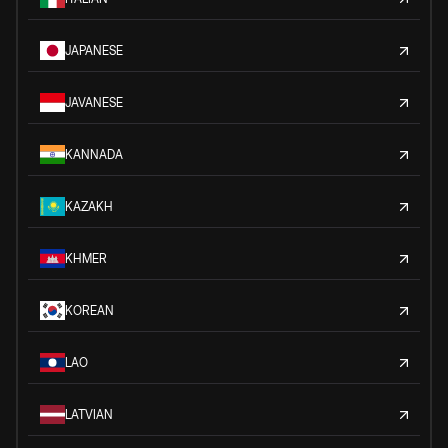
JAPANESE
JAVANESE
KANNADA
KAZAKH
KHMER
KOREAN
LAO
LATVIAN