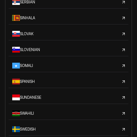
SERBIAN
SINHALA
SLOVAK
SLOVENIAN
SOMALI
SPANISH
SUNDANESE
SWAHILI
SWEDISH