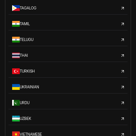
TAGALOG
TAMIL
TELUGU
THAI
TURKISH
UKRAINIAN
URDU
UZBEK
VIETNAMESE