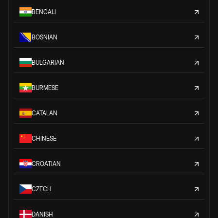
BENGALI
BOSNIAN
BULGARIAN
BURMESE
CATALAN
CHINESE
CROATIAN
CZECH
DANISH