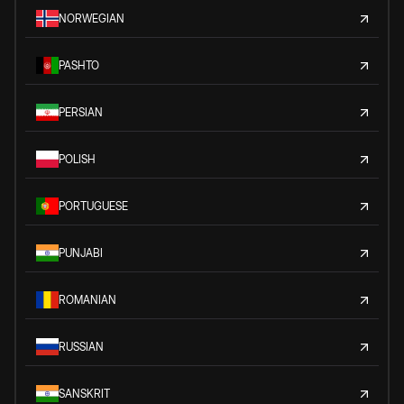
NORWEGIAN
PASHTO
PERSIAN
POLISH
PORTUGUESE
PUNJABI
ROMANIAN
RUSSIAN
SANSKRIT