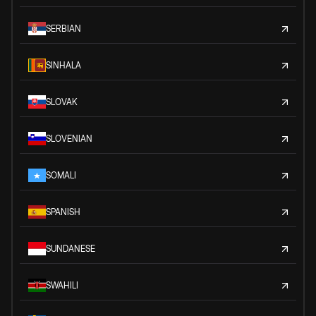
SERBIAN
SINHALA
SLOVAK
SLOVENIAN
SOMALI
SPANISH
SUNDANESE
SWAHILI