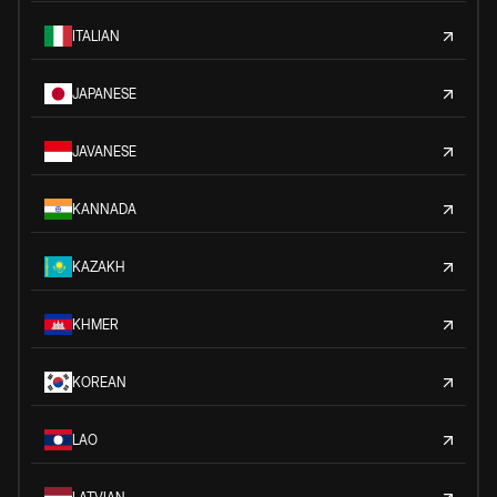
ITALIAN
JAPANESE
JAVANESE
KANNADA
KAZAKH
KHMER
KOREAN
LAO