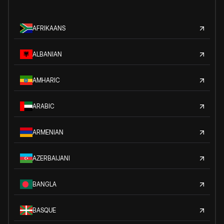
AFRIKAANS
ALBANIAN
AMHARIC
ARABIC
ARMENIAN
AZERBAIJANI
BANGLA
BASQUE