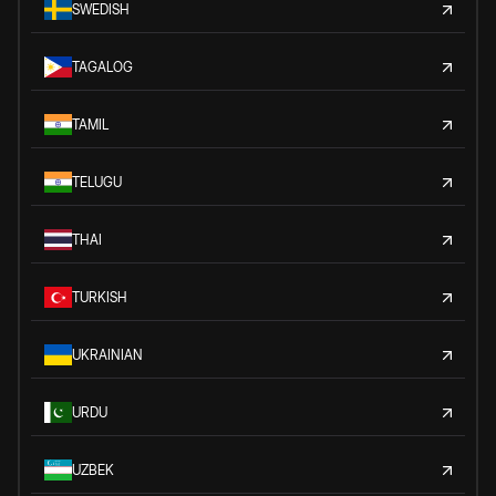
SWEDISH
TAGALOG
TAMIL
TELUGU
THAI
TURKISH
UKRAINIAN
URDU
UZBEK