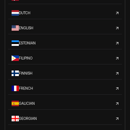
DUTCH
ENGLISH
ESTONIAN
FILIPINO
FINNISH
FRENCH
GALICIAN
GEORGIAN