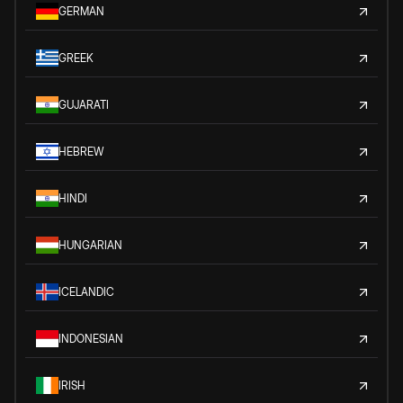
GERMAN
GREEK
GUJARATI
HEBREW
HINDI
HUNGARIAN
ICELANDIC
INDONESIAN
IRISH