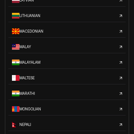
LATVIAN
LITHUANIAN
MACEDONIAN
MALAY
MALAYALAM
MALTESE
MARATHI
MONGOLIAN
NEPALI