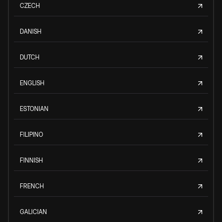
CZECH
DANISH
DUTCH
ENGLISH
ESTONIAN
FILIPINO
FINNISH
FRENCH
GALICIAN