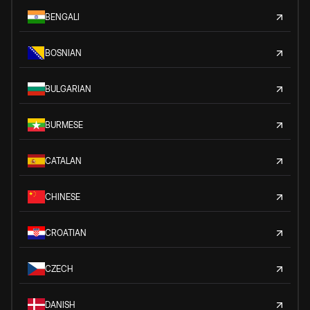
BENGALI
BOSNIAN
BULGARIAN
BURMESE
CATALAN
CHINESE
CROATIAN
CZECH
DANISH