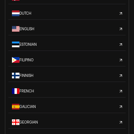
DUTCH
ENGLISH
ESTONIAN
FILIPINO
FINNISH
FRENCH
GALICIAN
GEORGIAN