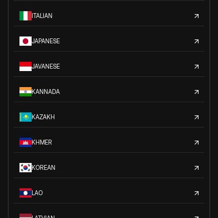
ITALIAN
JAPANESE
JAVANESE
KANNADA
KAZAKH
KHMER
KOREAN
LAO