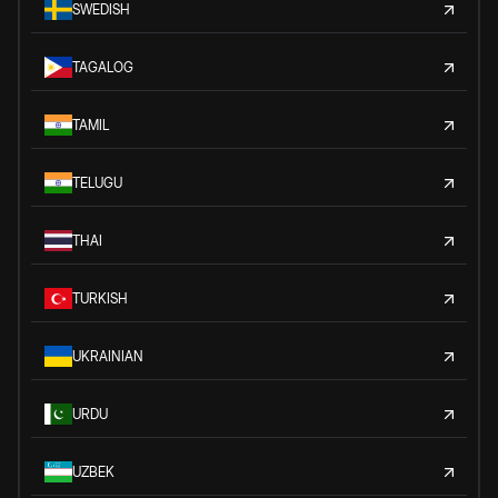
SWEDISH
TAGALOG
TAMIL
TELUGU
THAI
TURKISH
UKRAINIAN
URDU
UZBEK