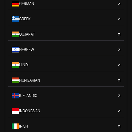
GERMAN
GREEK
GUJARATI
HEBREW
HINDI
HUNGARIAN
ICELANDIC
INDONESIAN
IRISH