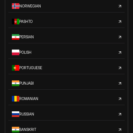
NORWEGIAN
PASHTO
PERSIAN
POLISH
PORTUGUESE
PUNJABI
ROMANIAN
RUSSIAN
SANSKRIT