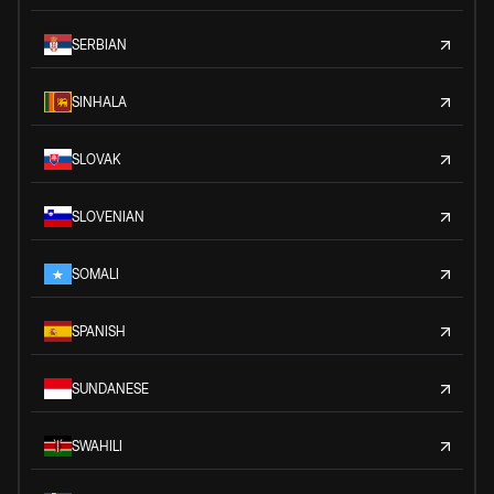
SERBIAN
SINHALA
SLOVAK
SLOVENIAN
SOMALI
SPANISH
SUNDANESE
SWAHILI