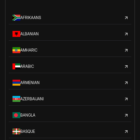
AFRIKAANS
ALBANIAN
AMHARIC
ARABIC
ARMENIAN
AZERBAIJANI
BANGLA
BASQUE