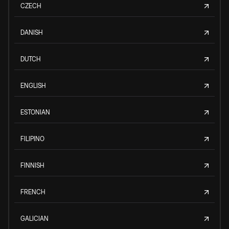
CZECH
DANISH
DUTCH
ENGLISH
ESTONIAN
FILIPINO
FINNISH
FRENCH
GALICIAN