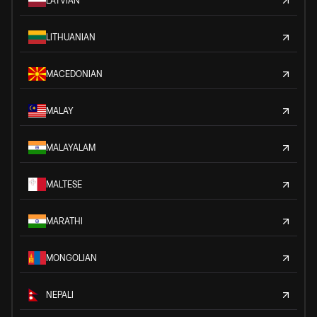
LATVIAN
LITHUANIAN
MACEDONIAN
MALAY
MALAYALAM
MALTESE
MARATHI
MONGOLIAN
NEPALI