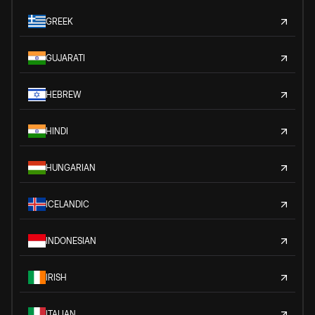
GREEK
GUJARATI
HEBREW
HINDI
HUNGARIAN
ICELANDIC
INDONESIAN
IRISH
ITALIAN