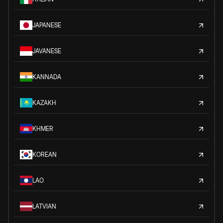
JAPANESE
JAVANESE
KANNADA
KAZAKH
KHMER
KOREAN
LAO
LATVIAN