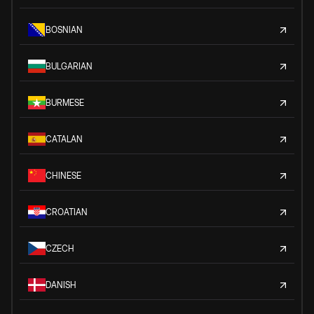
BOSNIAN
BULGARIAN
BURMESE
CATALAN
CHINESE
CROATIAN
CZECH
DANISH