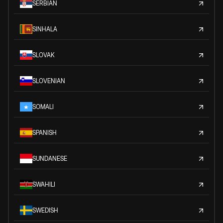
SERBIAN
SINHALA
SLOVAK
SLOVENIAN
SOMALI
SPANISH
SUNDANESE
SWAHILI
SWEDISH