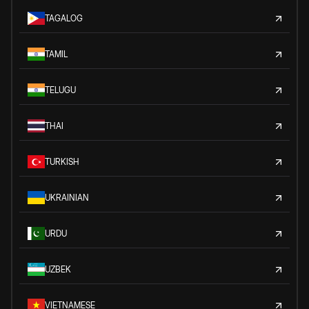
TAGALOG
TAMIL
TELUGU
THAI
TURKISH
UKRAINIAN
URDU
UZBEK
VIETNAMESE