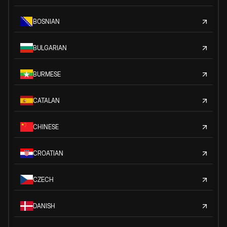
BOSNIAN
BULGARIAN
BURMESE
CATALAN
CHINESE
CROATIAN
CZECH
DANISH