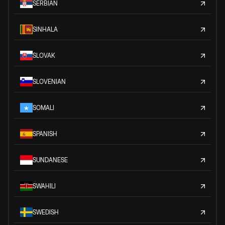
SERBIAN
SINHALA
SLOVAK
SLOVENIAN
SOMALI
SPANISH
SUNDANESE
SWAHILI
SWEDISH