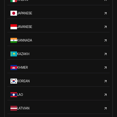
JAPANESE
JAVANESE
KANNADA
KAZAKH
KHMER
KOREAN
LAO
LATVIAN