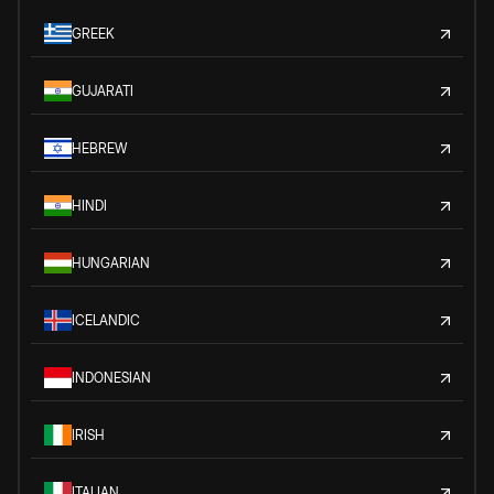
GREEK
GUJARATI
HEBREW
HINDI
HUNGARIAN
ICELANDIC
INDONESIAN
IRISH
ITALIAN