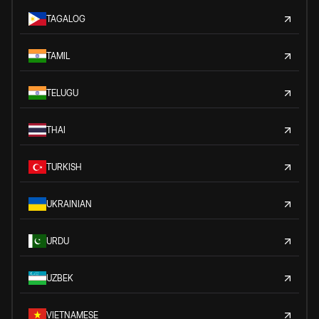
TAGALOG
TAMIL
TELUGU
THAI
TURKISH
UKRAINIAN
URDU
UZBEK
VIETNAMESE