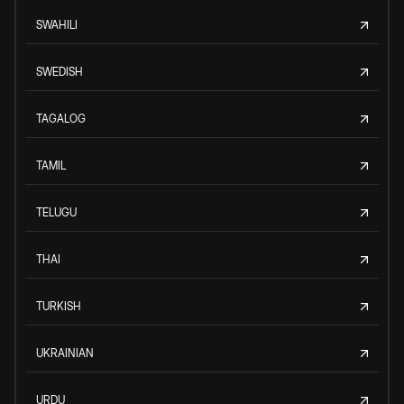
SWAHILI
SWEDISH
TAGALOG
TAMIL
TELUGU
THAI
TURKISH
UKRAINIAN
URDU