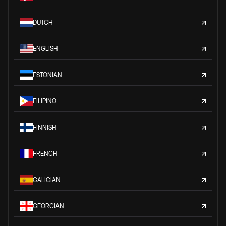
DUTCH
ENGLISH
ESTONIAN
FILIPINO
FINNISH
FRENCH
GALICIAN
GEORGIAN