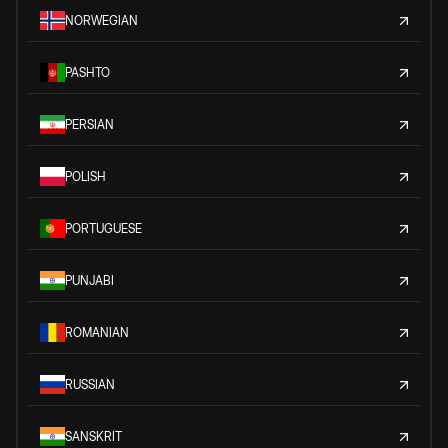
NORWEGIAN
PASHTO
PERSIAN
POLISH
PORTUGUESE
PUNJABI
ROMANIAN
RUSSIAN
SANSKRIT