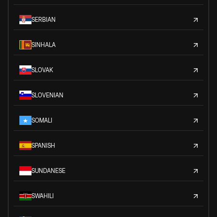
SERBIAN
SINHALA
SLOVAK
SLOVENIAN
SOMALI
SPANISH
SUNDANESE
SWAHILI