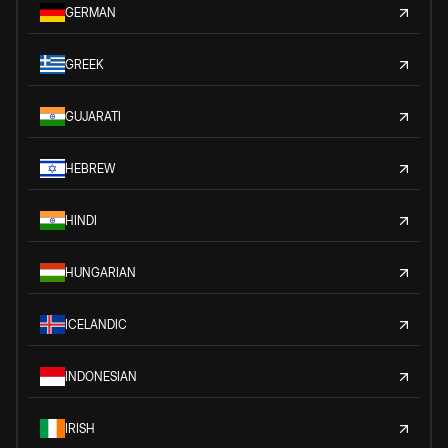
GERMAN
GREEK
GUJARATI
HEBREW
HINDI
HUNGARIAN
ICELANDIC
INDONESIAN
IRISH