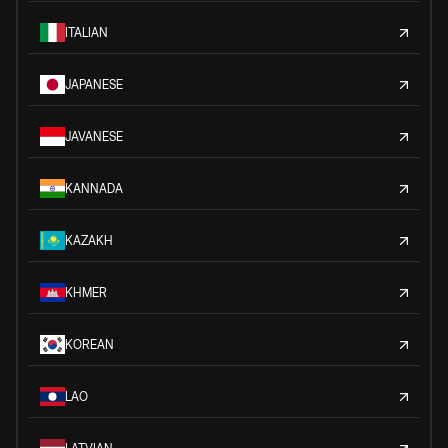
ITALIAN
JAPANESE
JAVANESE
KANNADA
KAZAKH
KHMER
KOREAN
LAO