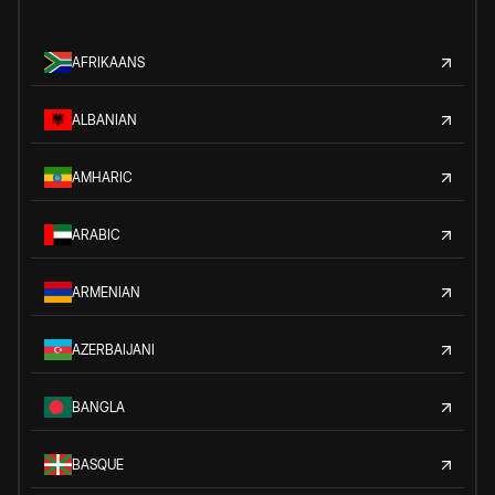
AFRIKAANS
ALBANIAN
AMHARIC
ARABIC
ARMENIAN
AZERBAIJANI
BANGLA
BASQUE