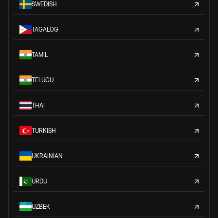
SWEDISH
TAGALOG
TAMIL
TELUGU
THAI
TURKISH
UKRAINIAN
URDU
UZBEK