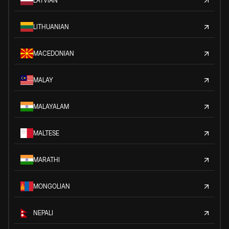
LATVIAN
LITHUANIAN
MACEDONIAN
MALAY
MALAYALAM
MALTESE
MARATHI
MONGOLIAN
NEPALI