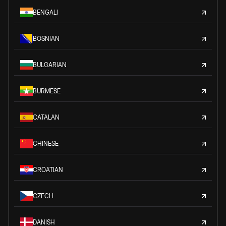
BENGALI
BOSNIAN
BULGARIAN
BURMESE
CATALAN
CHINESE
CROATIAN
CZECH
DANISH