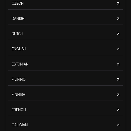
CZECH
DANISH
DUTCH
ENGLISH
ESTONIAN
FILIPINO
FINNISH
FRENCH
GALICIAN