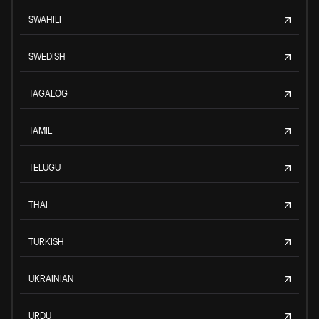
SWAHILI
SWEDISH
TAGALOG
TAMIL
TELUGU
THAI
TURKISH
UKRAINIAN
URDU