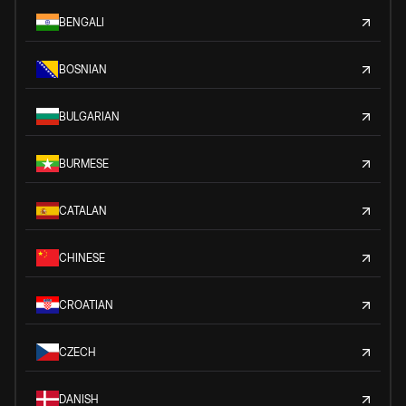
BENGALI
BOSNIAN
BULGARIAN
BURMESE
CATALAN
CHINESE
CROATIAN
CZECH
DANISH