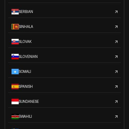
SERBIAN
SINHALA
SLOVAK
SLOVENIAN
SOMALI
SPANISH
SUNDANESE
SWAHILI