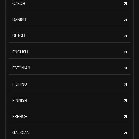
CZECH
DANISH
DUTCH
ENGLISH
ESTONIAN
FILIPINO
FINNISH
FRENCH
GALICIAN