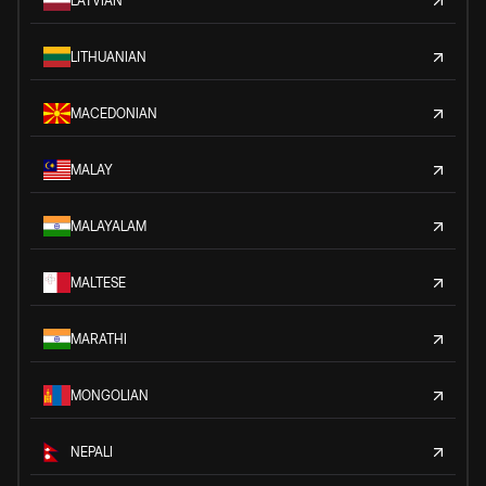
LATVIAN
LITHUANIAN
MACEDONIAN
MALAY
MALAYALAM
MALTESE
MARATHI
MONGOLIAN
NEPALI