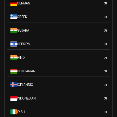
GERMAN
GREEK
GUJARATI
HEBREW
HINDI
HUNGARIAN
ICELANDIC
INDONESIAN
IRISH