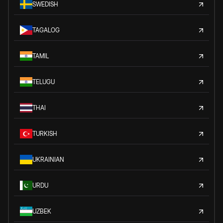
SWEDISH
TAGALOG
TAMIL
TELUGU
THAI
TURKISH
UKRAINIAN
URDU
UZBEK