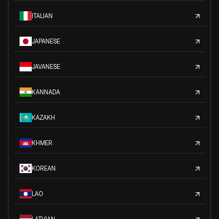
ITALIAN
JAPANESE
JAVANESE
KANNADA
KAZAKH
KHMER
KOREAN
LAO