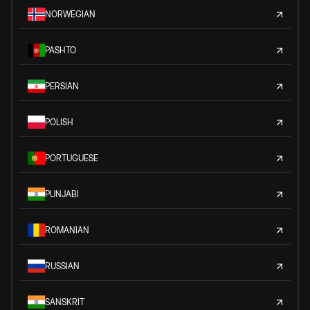
NORWEGIAN
PASHTO
PERSIAN
POLISH
PORTUGUESE
PUNJABI
ROMANIAN
RUSSIAN
SANSKRIT