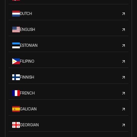
DUTCH
ENGLISH
ESTONIAN
FILIPINO
FINNISH
FRENCH
GALICIAN
GEORGIAN