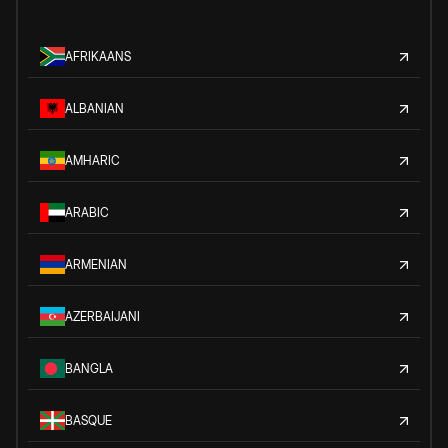
AFRIKAANS
ALBANIAN
AMHARIC
ARABIC
ARMENIAN
AZERBAIJANI
BANGLA
BASQUE