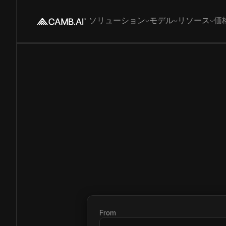
ソリューション
モデル
リソース
価
From