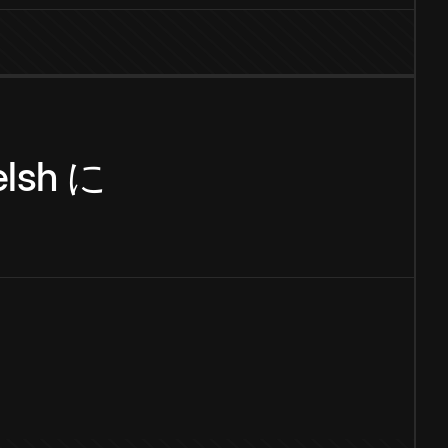
lsh
に