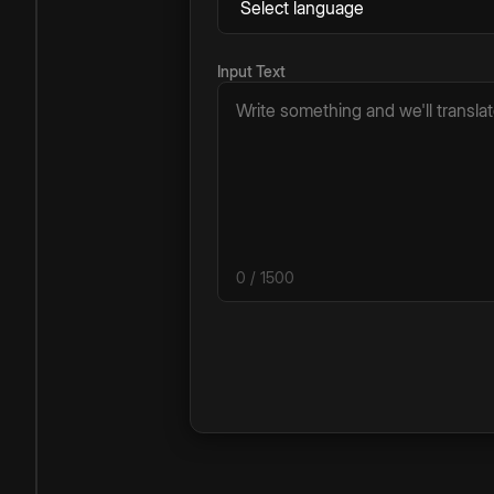
Input Text
0
/ 1500