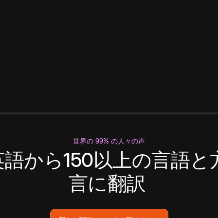
世界の 99% の人々の声
英語から150以上の言語と
言に翻訳