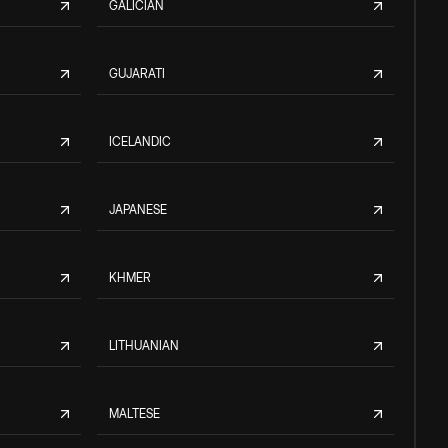
GALICIAN
GUJARATI
ICELANDIC
JAPANESE
KHMER
LITHUANIAN
MALTESE