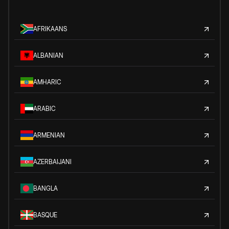
AFRIKAANS
ALBANIAN
AMHARIC
ARABIC
ARMENIAN
AZERBAIJANI
BANGLA
BASQUE