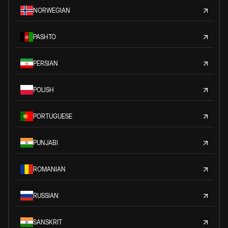
NORWEGIAN
PASHTO
PERSIAN
POLISH
PORTUGUESE
PUNJABI
ROMANIAN
RUSSIAN
SANSKRIT