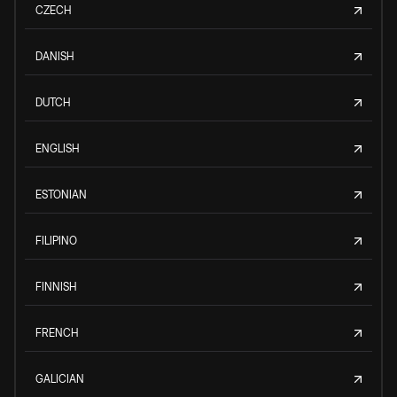
CZECH
DANISH
DUTCH
ENGLISH
ESTONIAN
FILIPINO
FINNISH
FRENCH
GALICIAN