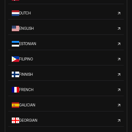
DUTCH
ENGLISH
ESTONIAN
FILIPINO
FINNISH
FRENCH
GALICIAN
GEORGIAN