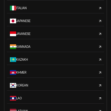
ITALIAN
JAPANESE
JAVANESE
KANNADA
KAZAKH
KHMER
KOREAN
LAO