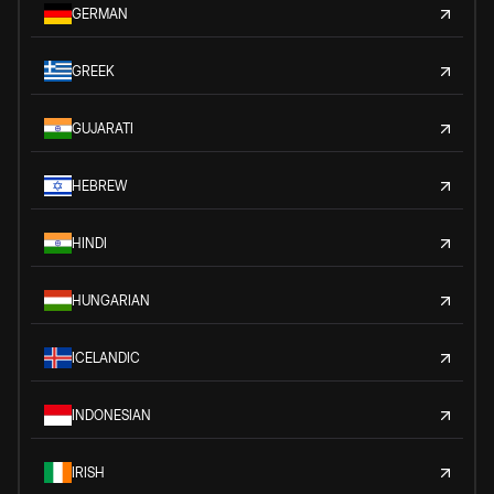
GERMAN
GREEK
GUJARATI
HEBREW
HINDI
HUNGARIAN
ICELANDIC
INDONESIAN
IRISH