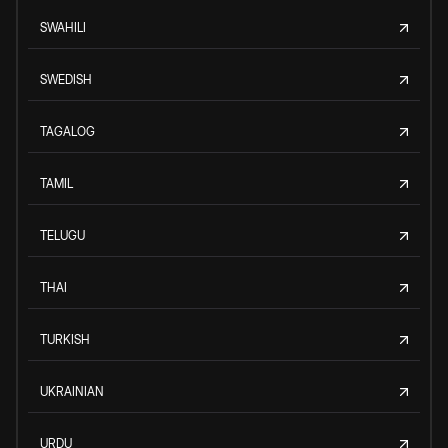
SWAHILI
SWEDISH
TAGALOG
TAMIL
TELUGU
THAI
TURKISH
UKRAINIAN
URDU