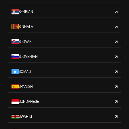
SERBIAN
SINHALA
SLOVAK
SLOVENIAN
SOMALI
SPANISH
SUNDANESE
SWAHILI