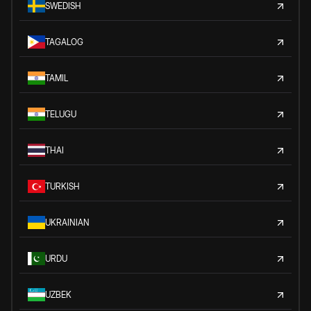
SWEDISH
TAGALOG
TAMIL
TELUGU
THAI
TURKISH
UKRAINIAN
URDU
UZBEK