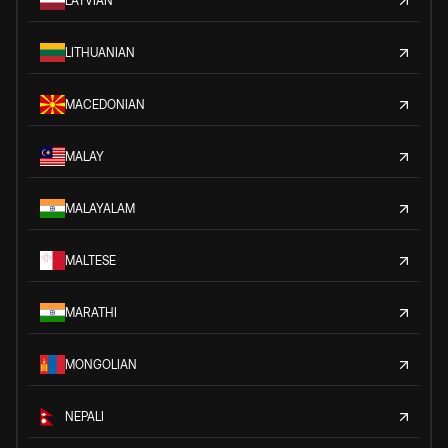
LATVIAN
LITHUANIAN
MACEDONIAN
MALAY
MALAYALAM
MALTESE
MARATHI
MONGOLIAN
NEPALI