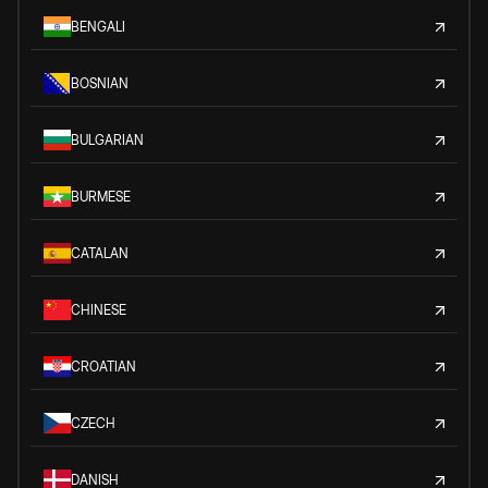
BENGALI
BOSNIAN
BULGARIAN
BURMESE
CATALAN
CHINESE
CROATIAN
CZECH
DANISH