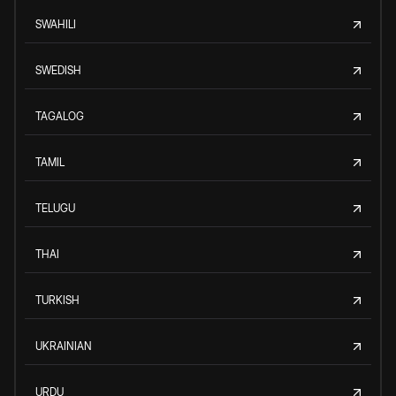
SWAHILI
SWEDISH
TAGALOG
TAMIL
TELUGU
THAI
TURKISH
UKRAINIAN
URDU