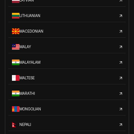
LATVIAN
LITHUANIAN
MACEDONIAN
MALAY
MALAYALAM
MALTESE
MARATHI
MONGOLIAN
NEPALI