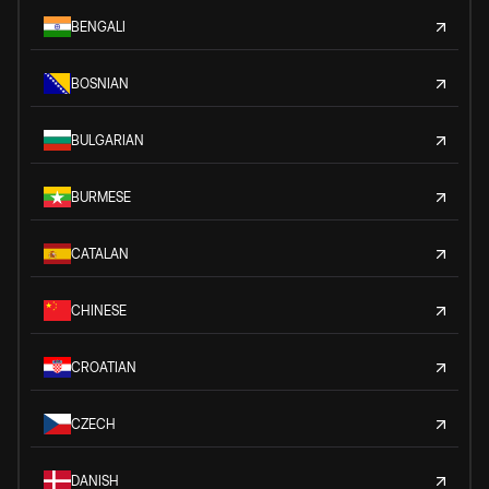
BENGALI
BOSNIAN
BULGARIAN
BURMESE
CATALAN
CHINESE
CROATIAN
CZECH
DANISH