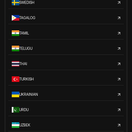
SWEDISH
TAGALOG
TAMIL
TELUGU
THAI
TURKISH
UKRAINIAN
URDU
UZBEK