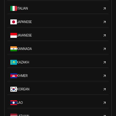
ITALIAN
JAPANESE
JAVANESE
KANNADA
KAZAKH
KHMER
KOREAN
LAO