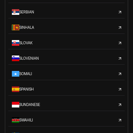
SERBIAN
SINHALA
SLOVAK
SLOVENIAN
SOMALI
SPANISH
SUNDANESE
SWAHILI