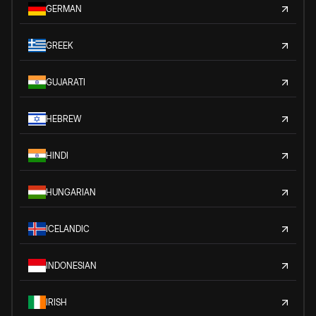
GERMAN
GREEK
GUJARATI
HEBREW
HINDI
HUNGARIAN
ICELANDIC
INDONESIAN
IRISH