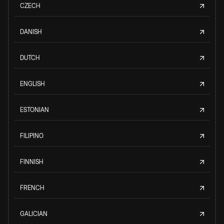
CZECH
DANISH
DUTCH
ENGLISH
ESTONIAN
FILIPINO
FINNISH
FRENCH
GALICIAN