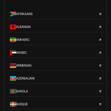
AFRIKAANS
ALBANIAN
AMHARIC
ARABIC
ARMENIAN
AZERBAIJANI
BANGLA
BASQUE