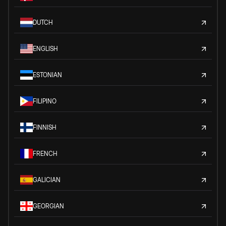
DUTCH
ENGLISH
ESTONIAN
FILIPINO
FINNISH
FRENCH
GALICIAN
GEORGIAN