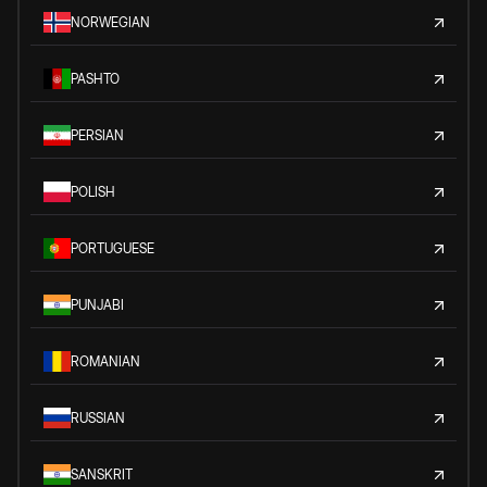
NORWEGIAN
PASHTO
PERSIAN
POLISH
PORTUGUESE
PUNJABI
ROMANIAN
RUSSIAN
SANSKRIT