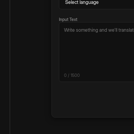
Input Text
0
/ 1500