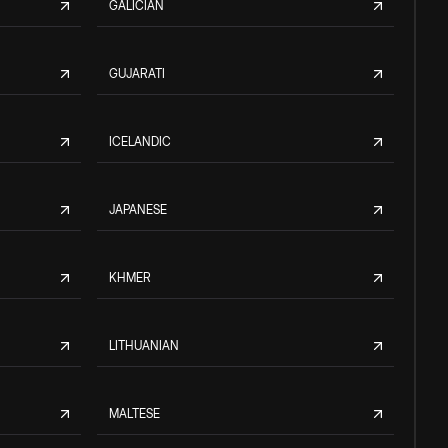
GALICIAN
GUJARATI
ICELANDIC
JAPANESE
KHMER
LITHUANIAN
MALTESE