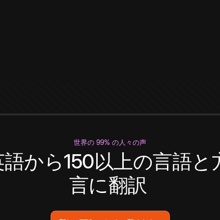
世界の 99% の人々の声
英語から150以上の言語と
言に翻訳