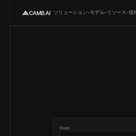
ソリューション
モデル
リソース
価
From