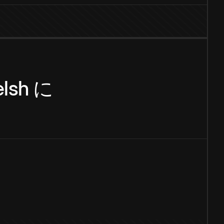
lsh
に