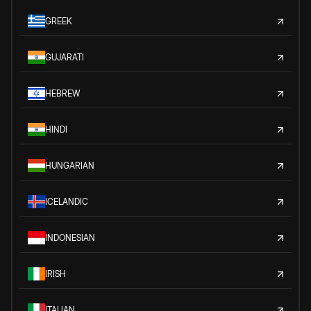
GREEK
GUJARATI
HEBREW
HINDI
HUNGARIAN
ICELANDIC
INDONESIAN
IRISH
ITALIAN