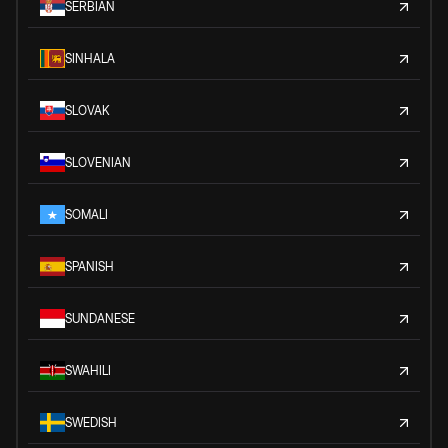
SERBIAN
SINHALA
SLOVAK
SLOVENIAN
SOMALI
SPANISH
SUNDANESE
SWAHILI
SWEDISH