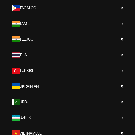
TAGALOG
TAMIL
TELUGU
THAI
TURKISH
UKRAINIAN
URDU
UZBEK
VIETNAMESE