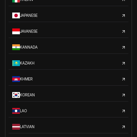
JAPANESE
JAVANESE
KANNADA
KAZAKH
KHMER
KOREAN
LAO
LATVIAN