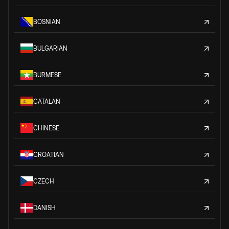
BOSNIAN
BULGARIAN
BURMESE
CATALAN
CHINESE
CROATIAN
CZECH
DANISH