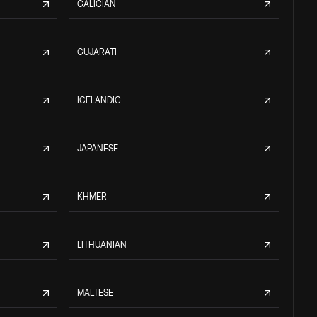
GALICIAN
GUJARATI
ICELANDIC
JAPANESE
KHMER
LITHUANIAN
MALTESE