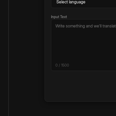
Input Text
0
/ 1500