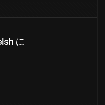
lsh
に