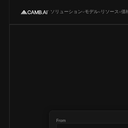
ソリューション
モデル
リソース
価
From