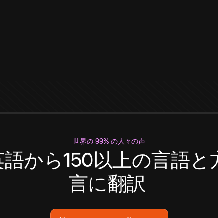
世界の 99% の人々の声
英語から150以上の言語と
言に翻訳