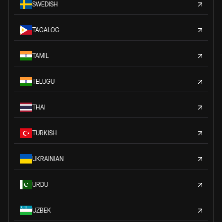
SWEDISH
TAGALOG
TAMIL
TELUGU
THAI
TURKISH
UKRAINIAN
URDU
UZBEK