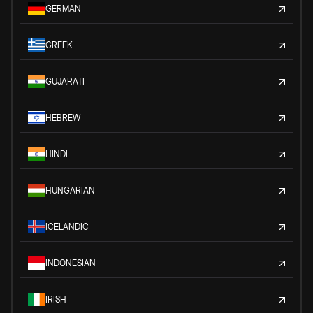
GERMAN
GREEK
GUJARATI
HEBREW
HINDI
HUNGARIAN
ICELANDIC
INDONESIAN
IRISH