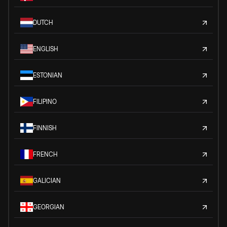
DUTCH
ENGLISH
ESTONIAN
FILIPINO
FINNISH
FRENCH
GALICIAN
GEORGIAN