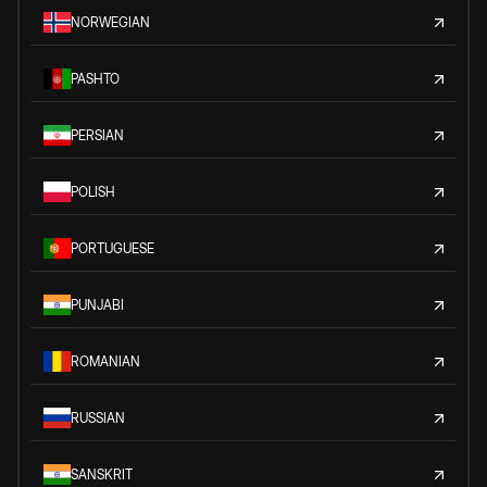
NORWEGIAN
PASHTO
PERSIAN
POLISH
PORTUGUESE
PUNJABI
ROMANIAN
RUSSIAN
SANSKRIT