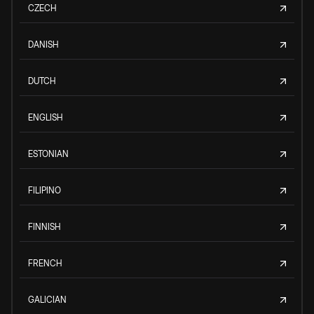
CZECH
DANISH
DUTCH
ENGLISH
ESTONIAN
FILIPINO
FINNISH
FRENCH
GALICIAN