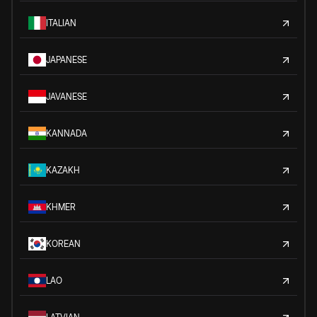
ITALIAN
JAPANESE
JAVANESE
KANNADA
KAZAKH
KHMER
KOREAN
LAO