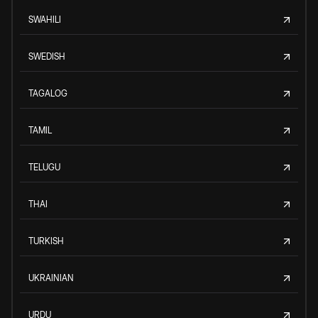
SWAHILI
SWEDISH
TAGALOG
TAMIL
TELUGU
THAI
TURKISH
UKRAINIAN
URDU