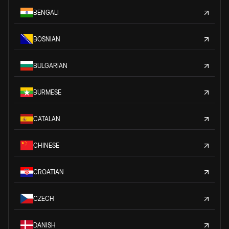
BENGALI
BOSNIAN
BULGARIAN
BURMESE
CATALAN
CHINESE
CROATIAN
CZECH
DANISH