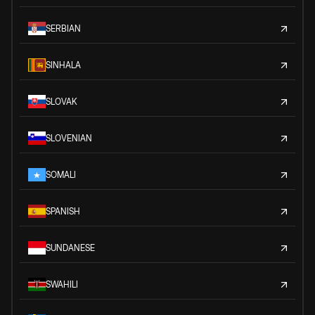
SERBIAN
SINHALA
SLOVAK
SLOVENIAN
SOMALI
SPANISH
SUNDANESE
SWAHILI