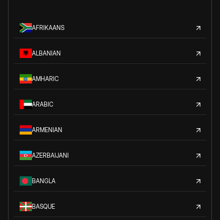
AFRIKAANS
ALBANIAN
AMHARIC
ARABIC
ARMENIAN
AZERBAIJANI
BANGLA
BASQUE