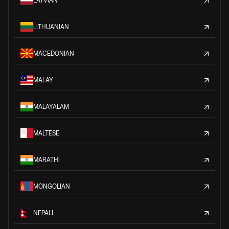
LATVIAN
LITHUANIAN
MACEDONIAN
MALAY
MALAYALAM
MALTESE
MARATHI
MONGOLIAN
NEPALI