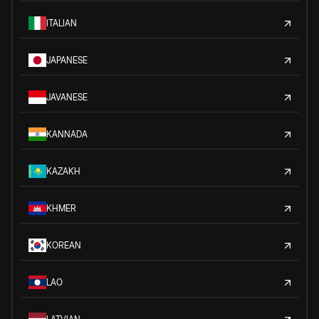
ITALIAN
JAPANESE
JAVANESE
KANNADA
KAZAKH
KHMER
KOREAN
LAO