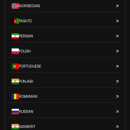
NORWEGIAN
PASHTO
PERSIAN
POLISH
PORTUGUESE
PUNJABI
ROMANIAN
RUSSIAN
SANSKRIT