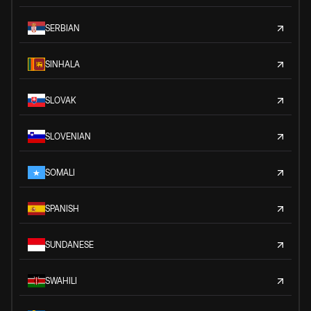
SERBIAN
SINHALA
SLOVAK
SLOVENIAN
SOMALI
SPANISH
SUNDANESE
SWAHILI