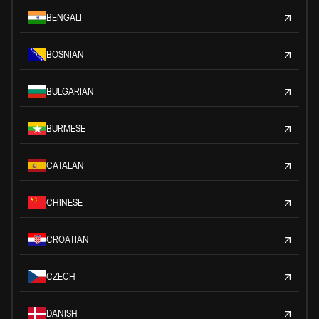
BENGALI
BOSNIAN
BULGARIAN
BURMESE
CATALAN
CHINESE
CROATIAN
CZECH
DANISH