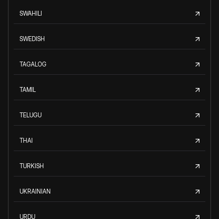
SWAHILI
SWEDISH
TAGALOG
TAMIL
TELUGU
THAI
TURKISH
UKRAINIAN
URDU