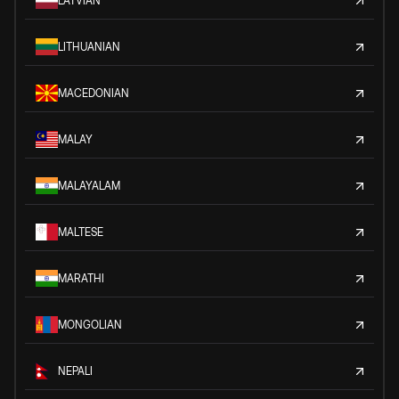
LATVIAN
LITHUANIAN
MACEDONIAN
MALAY
MALAYALAM
MALTESE
MARATHI
MONGOLIAN
NEPALI