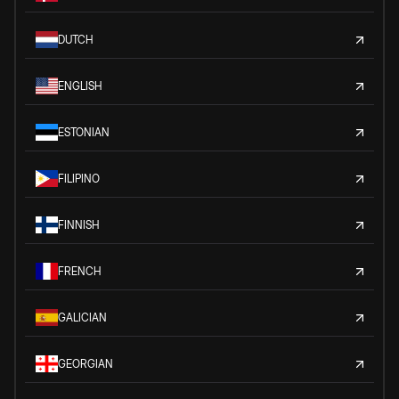
DUTCH
ENGLISH
ESTONIAN
FILIPINO
FINNISH
FRENCH
GALICIAN
GEORGIAN