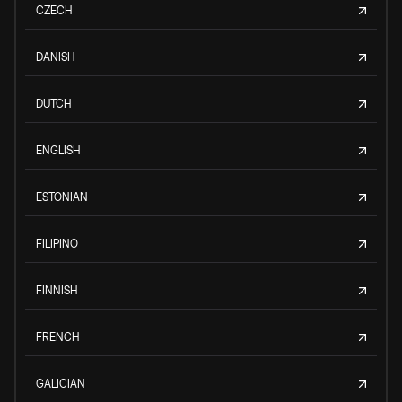
CZECH
DANISH
DUTCH
ENGLISH
ESTONIAN
FILIPINO
FINNISH
FRENCH
GALICIAN