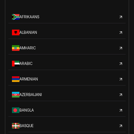
AFRIKAANS
ALBANIAN
AMHARIC
ARABIC
ARMENIAN
AZERBAIJANI
BANGLA
BASQUE