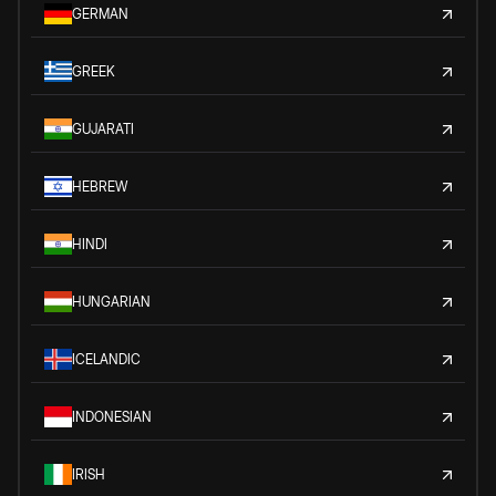
GERMAN
GREEK
GUJARATI
HEBREW
HINDI
HUNGARIAN
ICELANDIC
INDONESIAN
IRISH