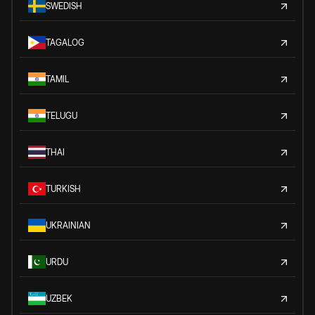
SWEDISH
TAGALOG
TAMIL
TELUGU
THAI
TURKISH
UKRAINIAN
URDU
UZBEK