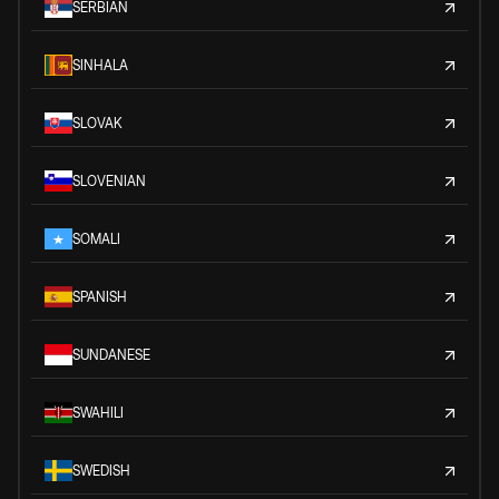
SERBIAN
SINHALA
SLOVAK
SLOVENIAN
SOMALI
SPANISH
SUNDANESE
SWAHILI
SWEDISH