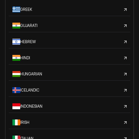
GREEK
GUJARATI
HEBREW
HINDI
HUNGARIAN
ICELANDIC
INDONESIAN
IRISH
ITALIAN