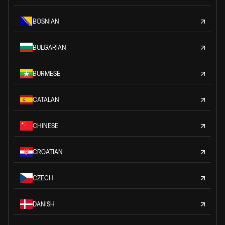
BOSNIAN
BULGARIAN
BURMESE
CATALAN
CHINESE
CROATIAN
CZECH
DANISH