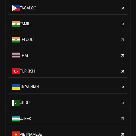
TAGALOG
TAMIL
TELUGU
THAI
TURKISH
UKRAINIAN
URDU
UZBEK
VIETNAMESE