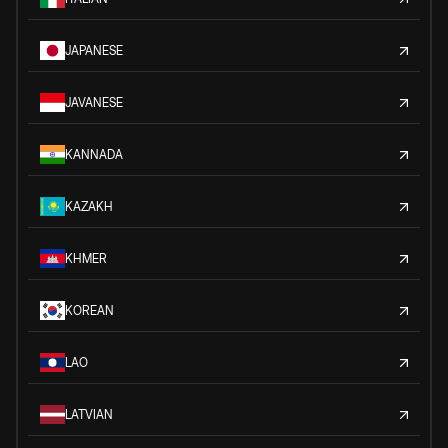
JAPANESE
JAVANESE
KANNADA
KAZAKH
KHMER
KOREAN
LAO
LATVIAN