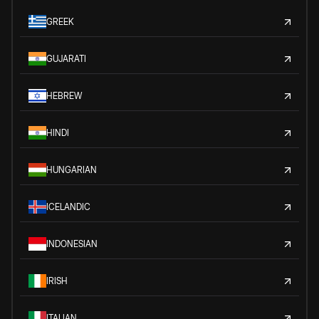
GREEK
GUJARATI
HEBREW
HINDI
HUNGARIAN
ICELANDIC
INDONESIAN
IRISH
ITALIAN