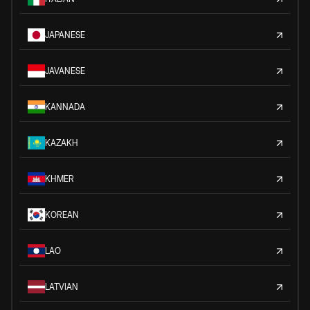
JAPANESE
JAVANESE
KANNADA
KAZAKH
KHMER
KOREAN
LAO
LATVIAN