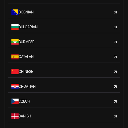
BOSNIAN
BULGARIAN
BURMESE
CATALAN
CHINESE
CROATIAN
CZECH
DANISH