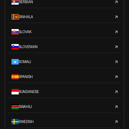
SERBIAN
SINHALA
SLOVAK
SLOVENIAN
SOMALI
SPANISH
SUNDANESE
SWAHILI
SWEDISH