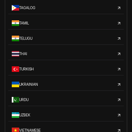
TAGALOG
TAMIL
TELUGU
THAI
TURKISH
UKRAINIAN
URDU
UZBEK
VIETNAMESE