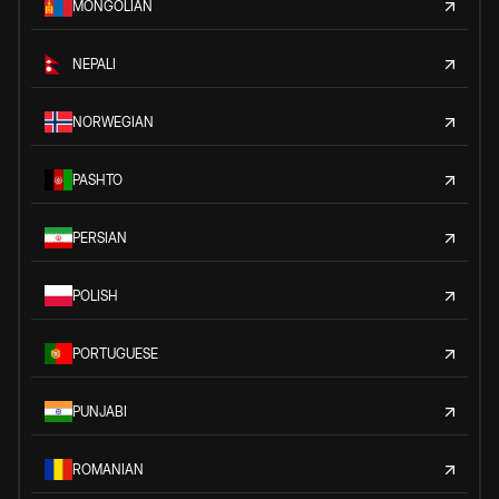
MONGOLIAN
NEPALI
NORWEGIAN
PASHTO
PERSIAN
POLISH
PORTUGUESE
PUNJABI
ROMANIAN