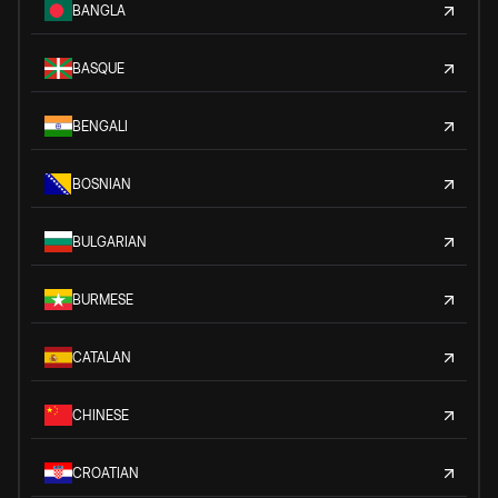
BANGLA
BASQUE
BENGALI
BOSNIAN
BULGARIAN
BURMESE
CATALAN
CHINESE
CROATIAN