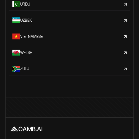
URDU
UZBEK
VIETNAMESE
WELSH
ZULU