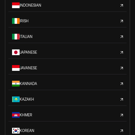
INDONESIAN
IRISH
ITALIAN
JAPANESE
JAVANESE
KANNADA
KAZAKH
KHMER
KOREAN