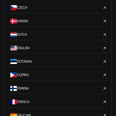
CZECH
DANISH
DUTCH
ENGLISH
ESTONIAN
FILIPINO
FINNISH
FRENCH
GALICIAN