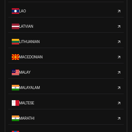
LAO
LATVIAN
LITHUANIAN
MACEDONIAN
MALAY
MALAYALAM
MALTESE
MARATHI