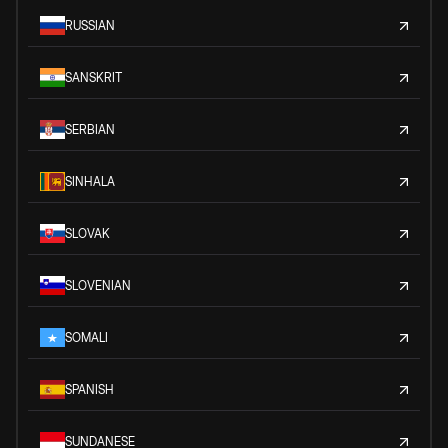
RUSSIAN
SANSKRIT
SERBIAN
SINHALA
SLOVAK
SLOVENIAN
SOMALI
SPANISH
SUNDANESE