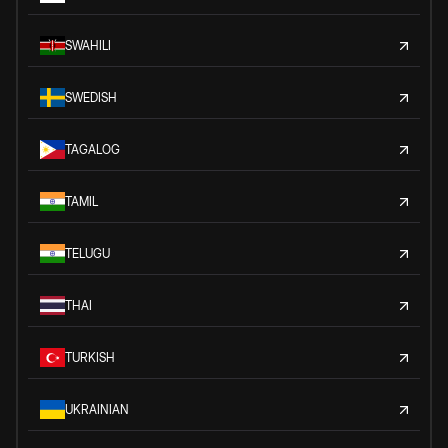
SWAHILI
SWEDISH
TAGALOG
TAMIL
TELUGU
THAI
TURKISH
UKRAINIAN