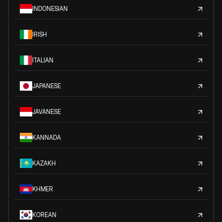
INDONESIAN
IRISH
ITALIAN
JAPANESE
JAVANESE
KANNADA
KAZAKH
KHMER
KOREAN