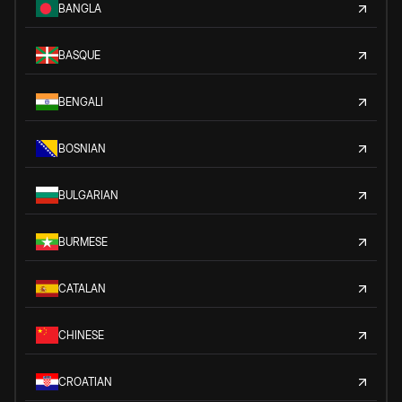
BANGLA
BASQUE
BENGALI
BOSNIAN
BULGARIAN
BURMESE
CATALAN
CHINESE
CROATIAN