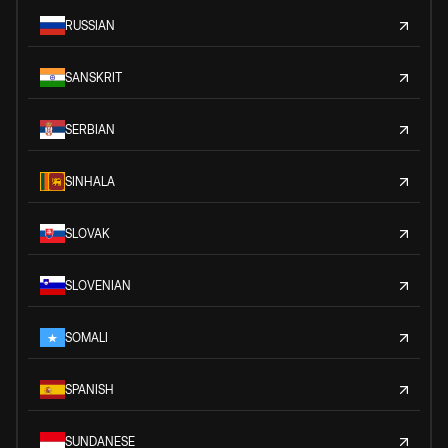
RUSSIAN
SANSKRIT
SERBIAN
SINHALA
SLOVAK
SLOVENIAN
SOMALI
SPANISH
SUNDANESE