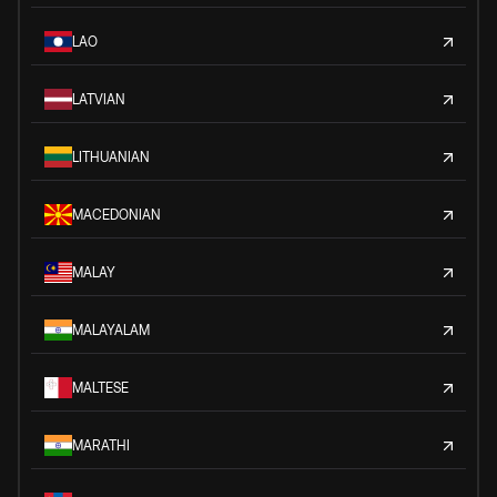
LAO
LATVIAN
LITHUANIAN
MACEDONIAN
MALAY
MALAYALAM
MALTESE
MARATHI