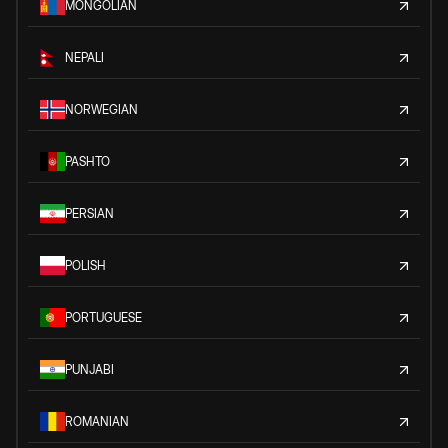
MONGOLIAN
NEPALI
NORWEGIAN
PASHTO
PERSIAN
POLISH
PORTUGUESE
PUNJABI
ROMANIAN