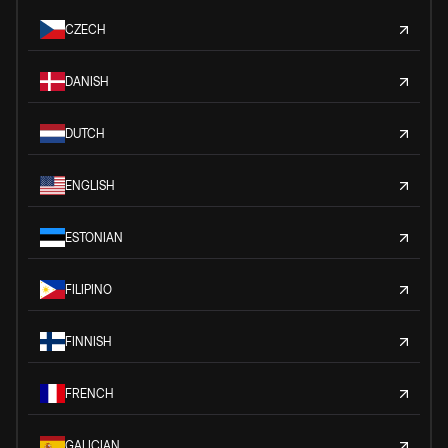
CZECH
DANISH
DUTCH
ENGLISH
ESTONIAN
FILIPINO
FINNISH
FRENCH
GALICIAN