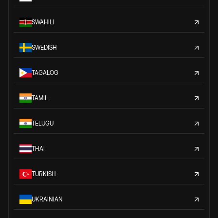
SWAHILI
SWEDISH
TAGALOG
TAMIL
TELUGU
THAI
TURKISH
UKRAINIAN