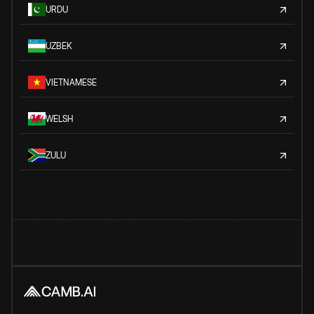
URDU
UZBEK
VIETNAMESE
WELSH
ZULU