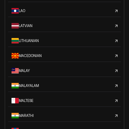
LAO
LATVIAN
LITHUANIAN
MACEDONIAN
MALAY
MALAYALAM
MALTESE
MARATHI