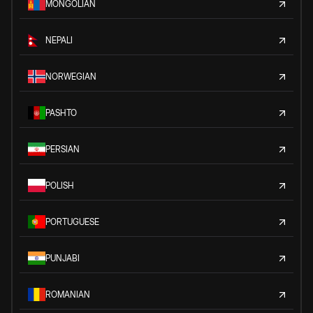
MONGOLIAN
NEPALI
NORWEGIAN
PASHTO
PERSIAN
POLISH
PORTUGUESE
PUNJABI
ROMANIAN