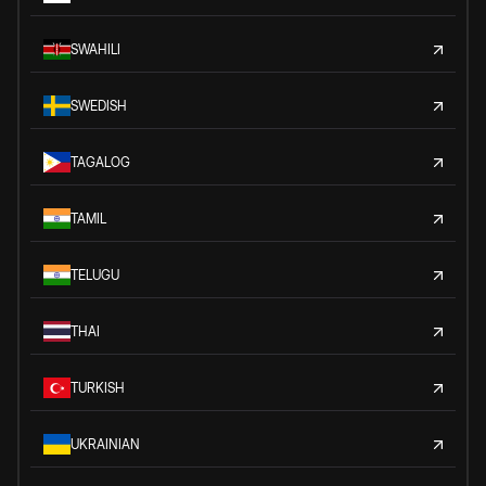
SWAHILI
SWEDISH
TAGALOG
TAMIL
TELUGU
THAI
TURKISH
UKRAINIAN