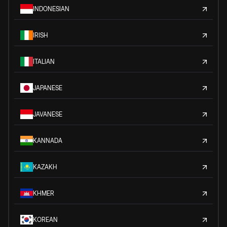
INDONESIAN
IRISH
ITALIAN
JAPANESE
JAVANESE
KANNADA
KAZAKH
KHMER
KOREAN