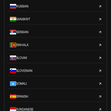
RUSSIAN
SANSKRIT
SERBIAN
SINHALA
SLOVAK
SLOVENIAN
SOMALI
SPANISH
SUNDANESE