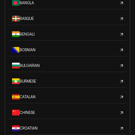
BANGLA
BASQUE
BENGALI
BOSNIAN
BULGARIAN
BURMESE
CATALAN
CHINESE
CROATIAN