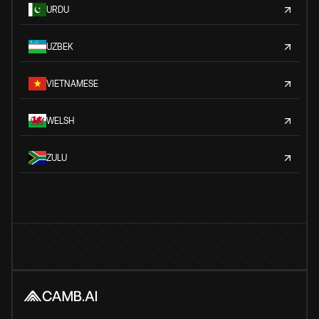
URDU
UZBEK
VIETNAMESE
WELSH
ZULU