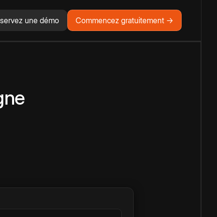
servez une démo
Commencez gratuitement →
igne