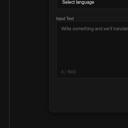
Input Text
0
/ 1500