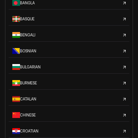
BANGLA
BASQUE
BENGALI
BOSNIAN
BULGARIAN
BURMESE
CATALAN
CHINESE
CROATIAN