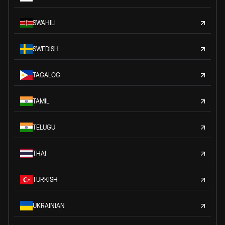
SWAHILI
SWEDISH
TAGALOG
TAMIL
TELUGU
THAI
TURKISH
UKRAINIAN