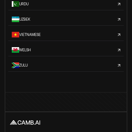
URDU
UZBEK
VIETNAMESE
WELSH
ZULU