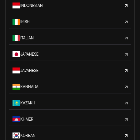
INDONESIAN
IRISH
ITALIAN
JAPANESE
JAVANESE
KANNADA
KAZAKH
KHMER
KOREAN