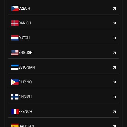
CZECH
DANISH
DUTCH
ENGLISH
ESTONIAN
FILIPINO
FINNISH
FRENCH
GALICIAN