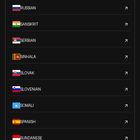
RUSSIAN
SANSKRIT
SERBIAN
SINHALA
SLOVAK
SLOVENIAN
SOMALI
SPANISH
SUNDANESE