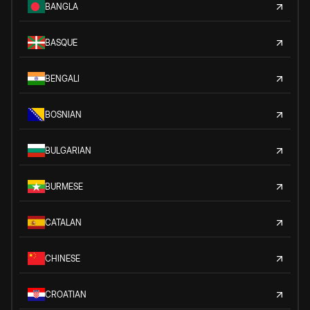
BANGLA
BASQUE
BENGALI
BOSNIAN
BULGARIAN
BURMESE
CATALAN
CHINESE
CROATIAN