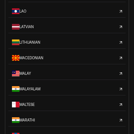
LAO
LATVIAN
LITHUANIAN
MACEDONIAN
MALAY
MALAYALAM
MALTESE
MARATHI