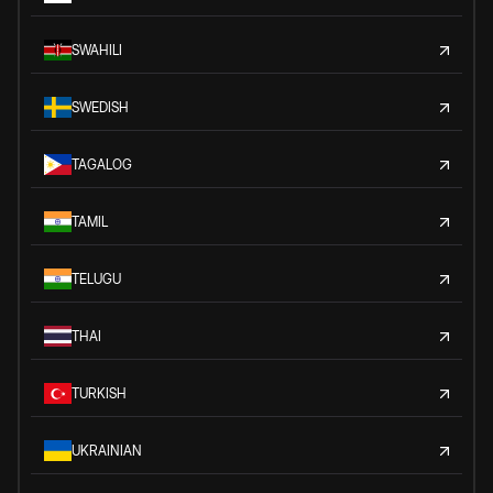
SWAHILI
SWEDISH
TAGALOG
TAMIL
TELUGU
THAI
TURKISH
UKRAINIAN