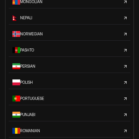
MONGOLIAN
NEPALI
NORWEGIAN
PASHTO
PERSIAN
POLISH
PORTUGUESE
PUNJABI
ROMANIAN