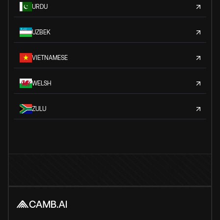
URDU
UZBEK
VIETNAMESE
WELSH
ZULU