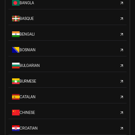
BANGLA
BASQUE
BENGALI
BOSNIAN
BULGARIAN
BURMESE
CATALAN
CHINESE
CROATIAN