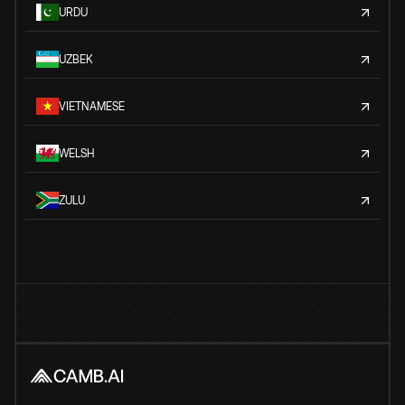
URDU
UZBEK
VIETNAMESE
WELSH
ZULU