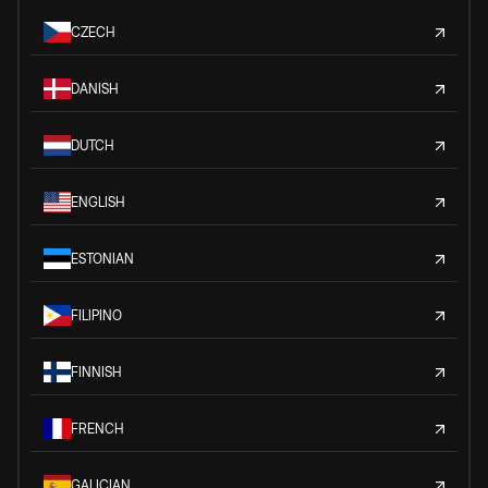
CZECH
DANISH
DUTCH
ENGLISH
ESTONIAN
FILIPINO
FINNISH
FRENCH
GALICIAN