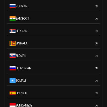
RUSSIAN
SANSKRIT
SERBIAN
SINHALA
SLOVAK
SLOVENIAN
SOMALI
SPANISH
SUNDANESE