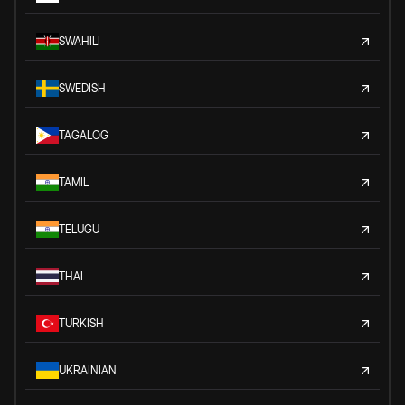
SWAHILI
SWEDISH
TAGALOG
TAMIL
TELUGU
THAI
TURKISH
UKRAINIAN