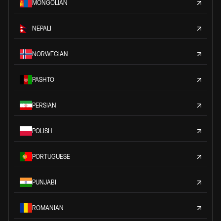
MONGOLIAN
NEPALI
NORWEGIAN
PASHTO
PERSIAN
POLISH
PORTUGUESE
PUNJABI
ROMANIAN