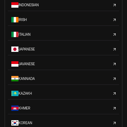
INDONESIAN
IRISH
ITALIAN
JAPANESE
JAVANESE
KANNADA
KAZAKH
KHMER
KOREAN