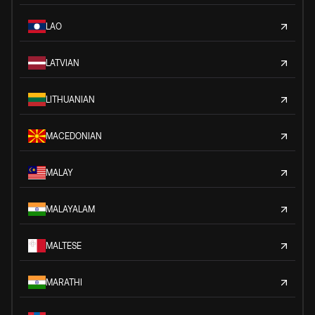
LAO
LATVIAN
LITHUANIAN
MACEDONIAN
MALAY
MALAYALAM
MALTESE
MARATHI