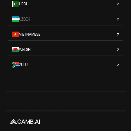
URDU
UZBEK
VIETNAMESE
WELSH
ZULU