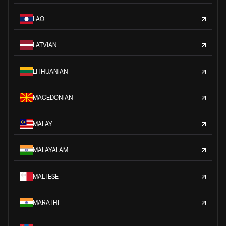
LAO
LATVIAN
LITHUANIAN
MACEDONIAN
MALAY
MALAYALAM
MALTESE
MARATHI