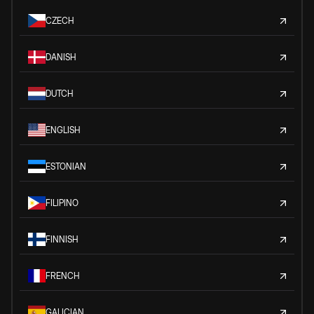
CZECH
DANISH
DUTCH
ENGLISH
ESTONIAN
FILIPINO
FINNISH
FRENCH
GALICIAN