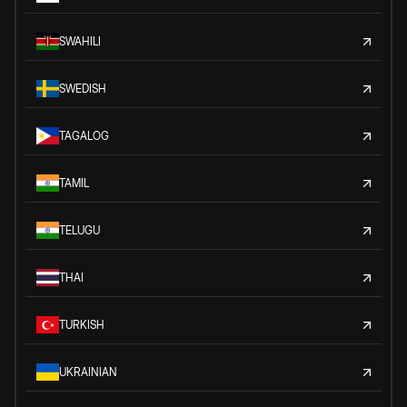
SWAHILI
SWEDISH
TAGALOG
TAMIL
TELUGU
THAI
TURKISH
UKRAINIAN