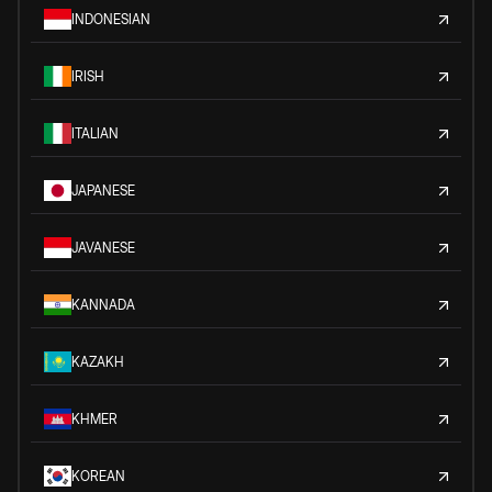
INDONESIAN
IRISH
ITALIAN
JAPANESE
JAVANESE
KANNADA
KAZAKH
KHMER
KOREAN