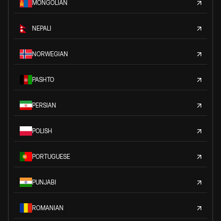
MONGOLIAN
NEPALI
NORWEGIAN
PASHTO
PERSIAN
POLISH
PORTUGUESE
PUNJABI
ROMANIAN