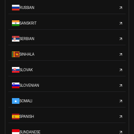
RUSSIAN
SANSKRIT
SERBIAN
SINHALA
SLOVAK
SLOVENIAN
SOMALI
SPANISH
SUNDANESE