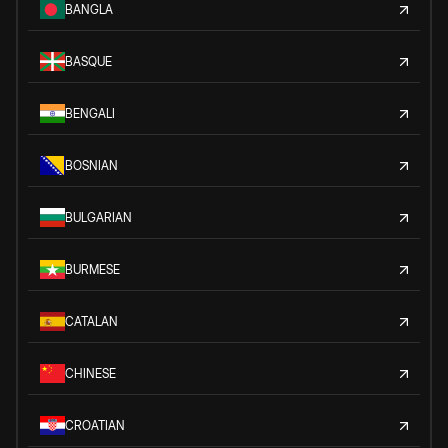
BANGLA
BASQUE
BENGALI
BOSNIAN
BULGARIAN
BURMESE
CATALAN
CHINESE
CROATIAN