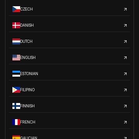
CZECH
DANISH
DUTCH
ENGLISH
ESTONIAN
FILIPINO
FINNISH
FRENCH
GALICIAN