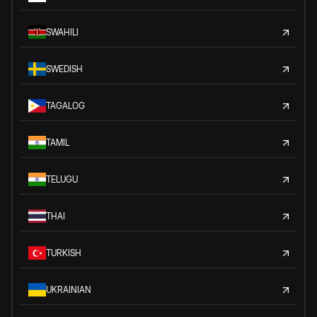
SWAHILI
SWEDISH
TAGALOG
TAMIL
TELUGU
THAI
TURKISH
UKRAINIAN