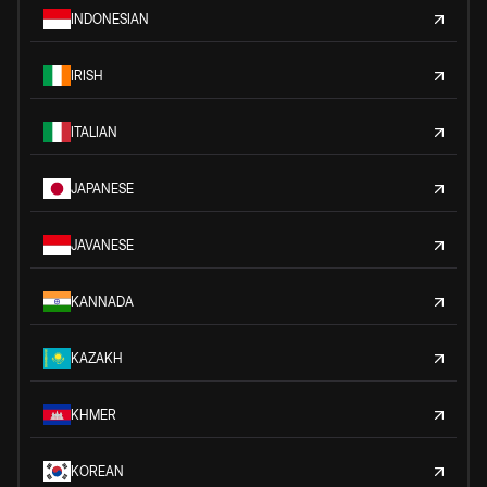
INDONESIAN
IRISH
ITALIAN
JAPANESE
JAVANESE
KANNADA
KAZAKH
KHMER
KOREAN