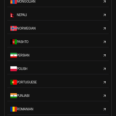
MONGOLIAN
NEPALI
NORWEGIAN
PASHTO
PERSIAN
POLISH
PORTUGUESE
PUNJABI
ROMANIAN