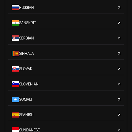
RUSSIAN
SANSKRIT
SERBIAN
SINHALA
SLOVAK
SLOVENIAN
SOMALI
SPANISH
SUNDANESE