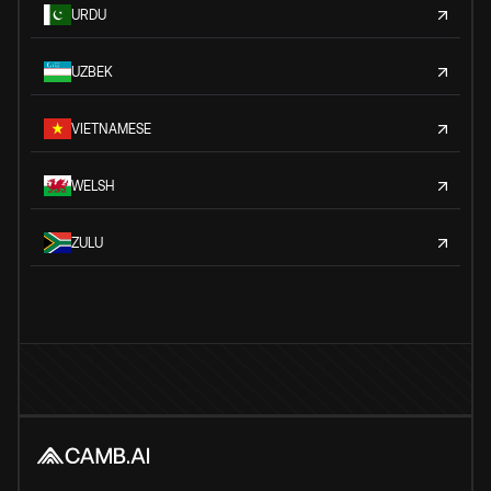
URDU
UZBEK
VIETNAMESE
WELSH
ZULU