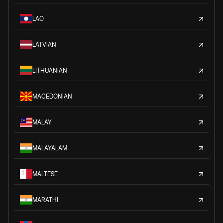
LAO
LATVIAN
LITHUANIAN
MACEDONIAN
MALAY
MALAYALAM
MALTESE
MARATHI