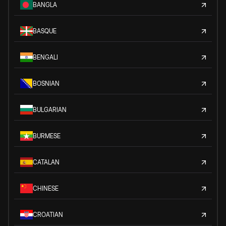
BANGLA
BASQUE
BENGALI
BOSNIAN
BULGARIAN
BURMESE
CATALAN
CHINESE
CROATIAN