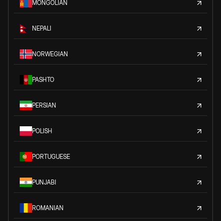
MONGOLIAN
NEPALI
NORWEGIAN
PASHTO
PERSIAN
POLISH
PORTUGUESE
PUNJABI
ROMANIAN