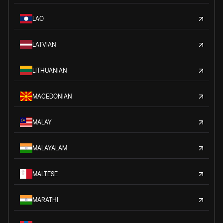
LAO
LATVIAN
LITHUANIAN
MACEDONIAN
MALAY
MALAYALAM
MALTESE
MARATHI