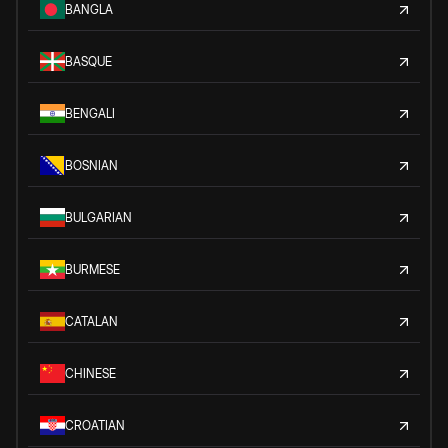
BANGLA
BASQUE
BENGALI
BOSNIAN
BULGARIAN
BURMESE
CATALAN
CHINESE
CROATIAN