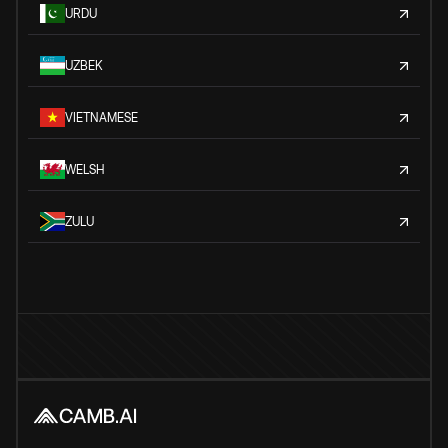
URDU
UZBEK
VIETNAMESE
WELSH
ZULU