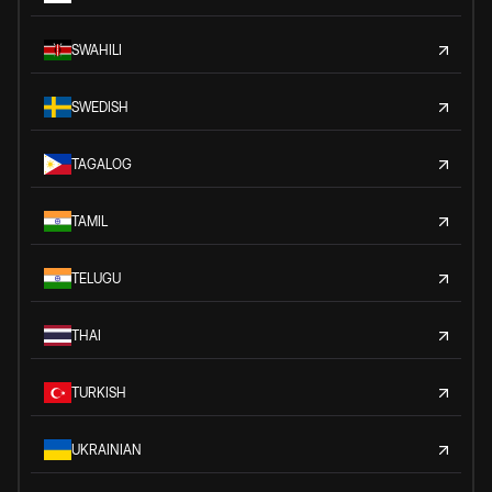
SWAHILI
SWEDISH
TAGALOG
TAMIL
TELUGU
THAI
TURKISH
UKRAINIAN