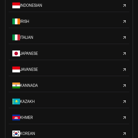
INDONESIAN
IRISH
ITALIAN
JAPANESE
JAVANESE
KANNADA
KAZAKH
KHMER
KOREAN