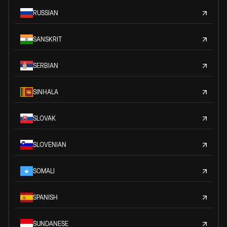
RUSSIAN
SANSKRIT
SERBIAN
SINHALA
SLOVAK
SLOVENIAN
SOMALI
SPANISH
SUNDANESE