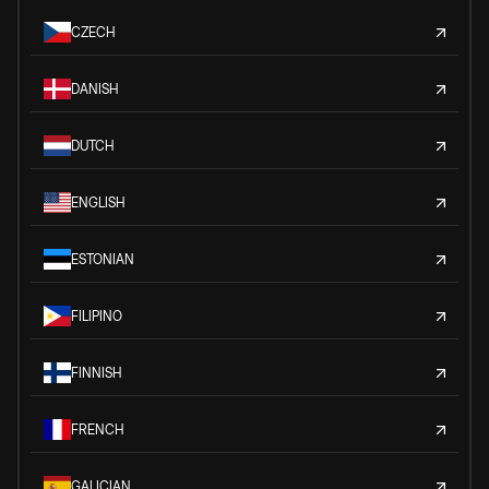
CZECH
DANISH
DUTCH
ENGLISH
ESTONIAN
FILIPINO
FINNISH
FRENCH
GALICIAN