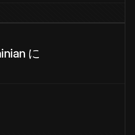
inian
に