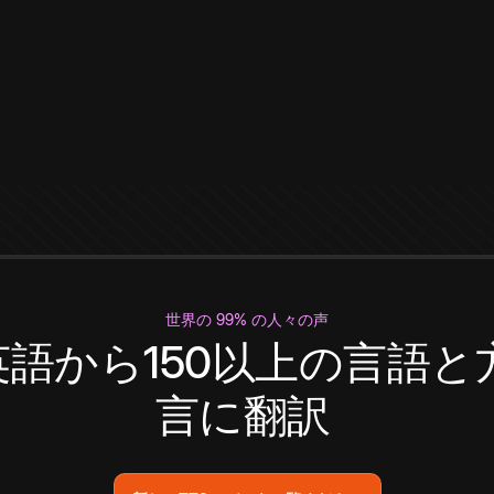
世界の 99% の人々の声
英語から150以上の言語と
言に翻訳