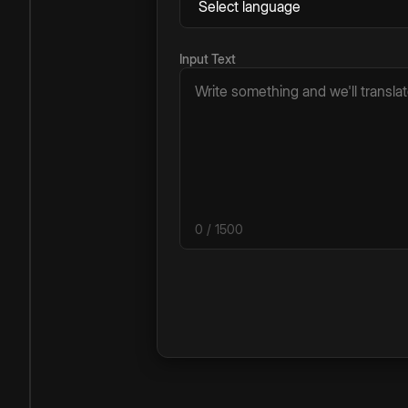
Input Text
0
/ 1500