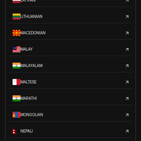
LATVIAN
LITHUANIAN
MACEDONIAN
MALAY
MALAYALAM
MALTESE
MARATHI
MONGOLIAN
NEPALI