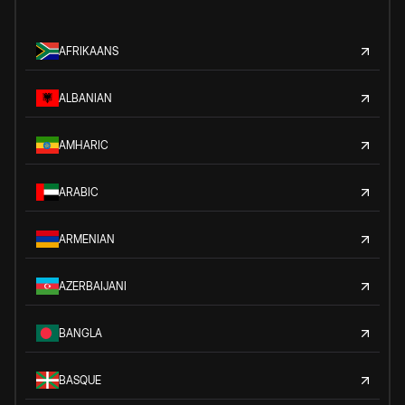
AFRIKAANS
ALBANIAN
AMHARIC
ARABIC
ARMENIAN
AZERBAIJANI
BANGLA
BASQUE