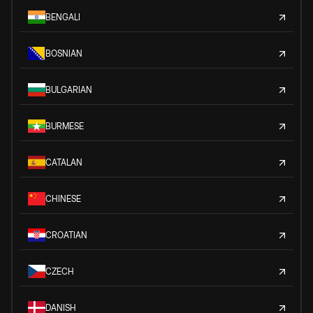
BENGALI
BOSNIAN
BULGARIAN
BURMESE
CATALAN
CHINESE
CROATIAN
CZECH
DANISH