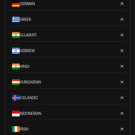
GERMAN
GREEK
GUJARATI
HEBREW
HINDI
HUNGARIAN
ICELANDIC
INDONESIAN
IRISH