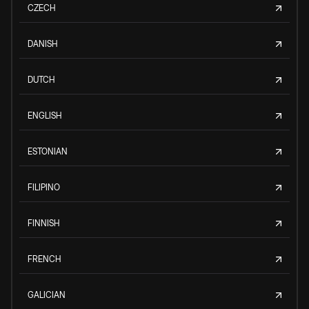
CZECH
DANISH
DUTCH
ENGLISH
ESTONIAN
FILIPINO
FINNISH
FRENCH
GALICIAN