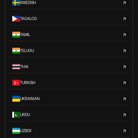
SWEDISH
TAGALOG
TAMIL
TELUGU
THAI
TURKISH
UKRAINIAN
URDU
UZBEK