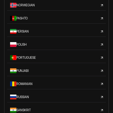
NORWEGIAN
PASHTO
PERSIAN
POLISH
PORTUGUESE
PUNJABI
ROMANIAN
RUSSIAN
SANSKRIT