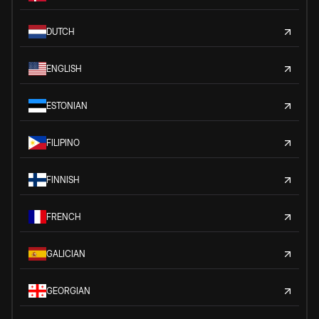
DUTCH
ENGLISH
ESTONIAN
FILIPINO
FINNISH
FRENCH
GALICIAN
GEORGIAN