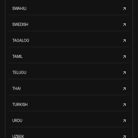
SWAHILI
SWEDISH
TAGALOG
TAMIL
TELUGU
THAI
TURKISH
URDU
UZBEK