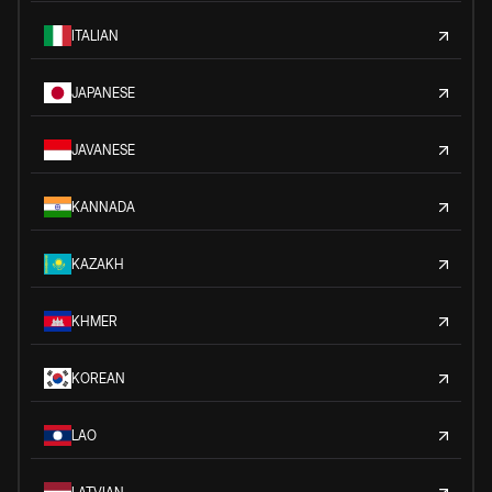
ITALIAN
JAPANESE
JAVANESE
KANNADA
KAZAKH
KHMER
KOREAN
LAO