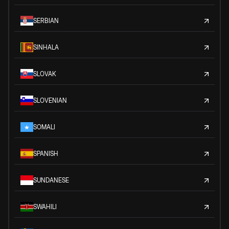
SERBIAN
SINHALA
SLOVAK
SLOVENIAN
SOMALI
SPANISH
SUNDANESE
SWAHILI