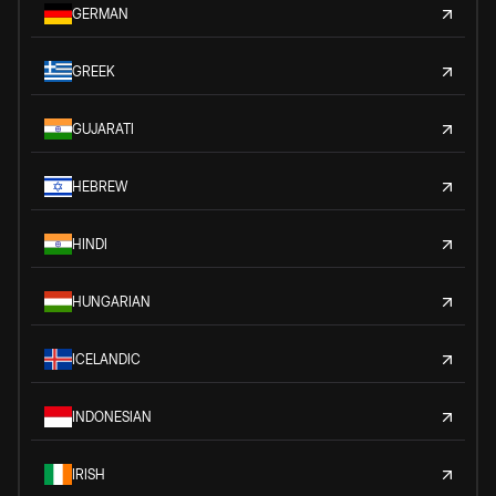
GERMAN
GREEK
GUJARATI
HEBREW
HINDI
HUNGARIAN
ICELANDIC
INDONESIAN
IRISH