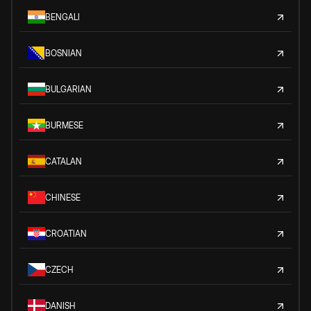
BENGALI
BOSNIAN
BULGARIAN
BURMESE
CATALAN
CHINESE
CROATIAN
CZECH
DANISH