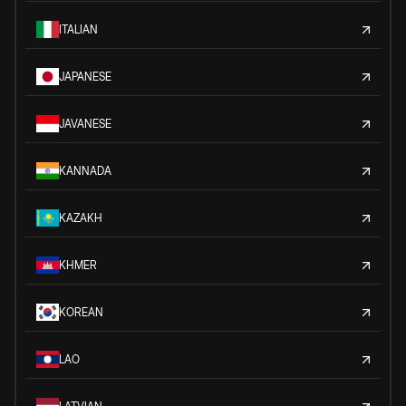
ITALIAN
JAPANESE
JAVANESE
KANNADA
KAZAKH
KHMER
KOREAN
LAO