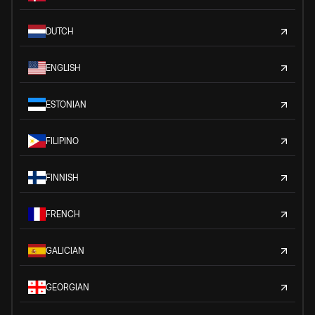
DUTCH
ENGLISH
ESTONIAN
FILIPINO
FINNISH
FRENCH
GALICIAN
GEORGIAN