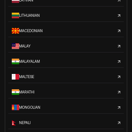
LATVIAN
LITHUANIAN
MACEDONIAN
MALAY
MALAYALAM
MALTESE
MARATHI
MONGOLIAN
NEPALI