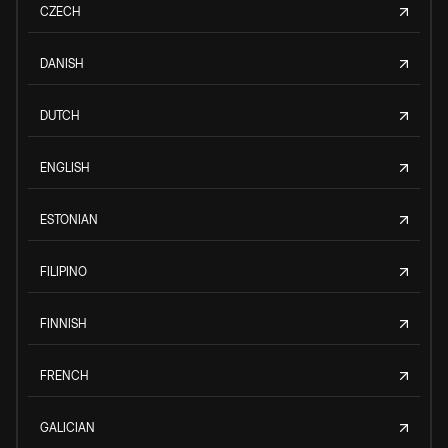
CZECH
DANISH
DUTCH
ENGLISH
ESTONIAN
FILIPINO
FINNISH
FRENCH
GALICIAN