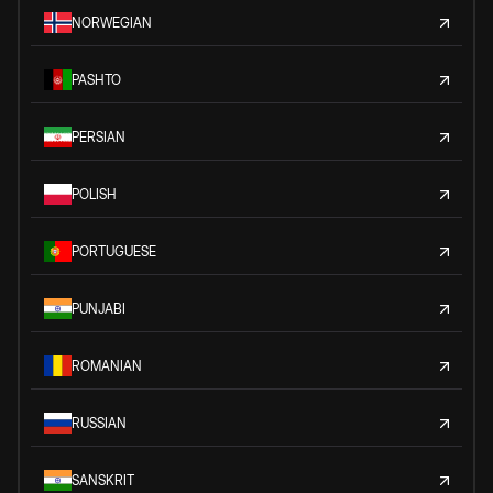
NORWEGIAN
PASHTO
PERSIAN
POLISH
PORTUGUESE
PUNJABI
ROMANIAN
RUSSIAN
SANSKRIT