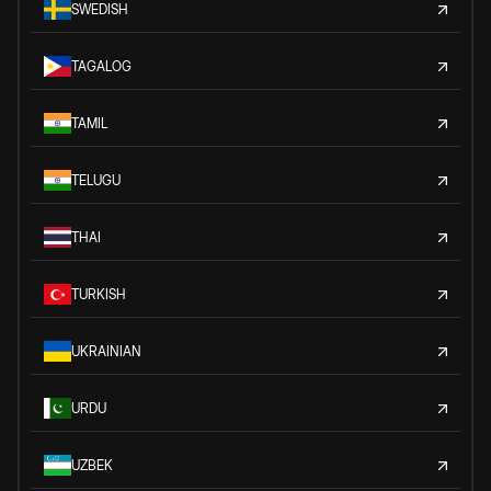
SWEDISH
TAGALOG
TAMIL
TELUGU
THAI
TURKISH
UKRAINIAN
URDU
UZBEK