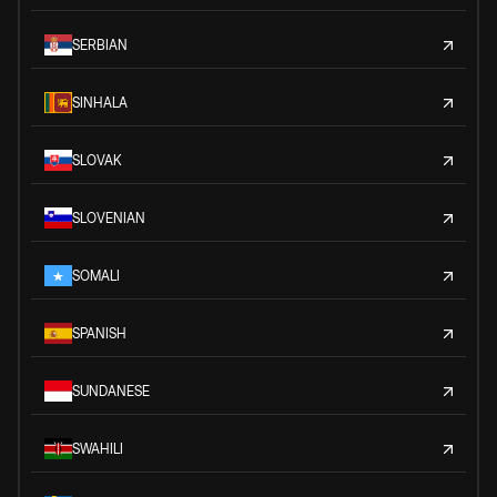
SERBIAN
SINHALA
SLOVAK
SLOVENIAN
SOMALI
SPANISH
SUNDANESE
SWAHILI