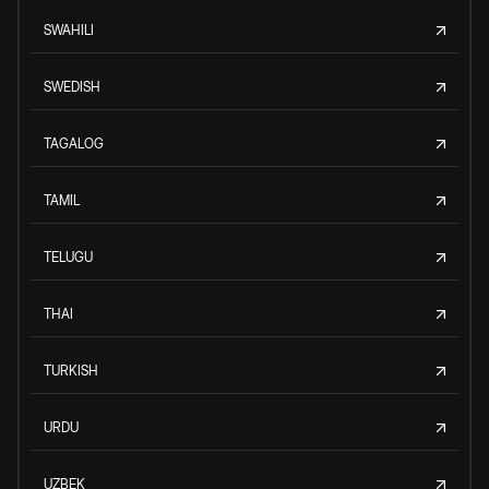
SWAHILI
SWEDISH
TAGALOG
TAMIL
TELUGU
THAI
TURKISH
URDU
UZBEK