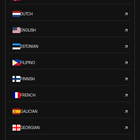
DUTCH
ENGLISH
ESTONIAN
FILIPINO
FINNISH
FRENCH
GALICIAN
GEORGIAN