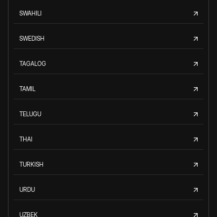
SWAHILI
SWEDISH
TAGALOG
TAMIL
TELUGU
THAI
TURKISH
URDU
UZBEK