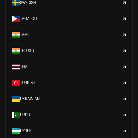
SWEDISH
TAGALOG
TAMIL
TELUGU
THAI
TURKISH
UKRAINIAN
URDU
UZBEK