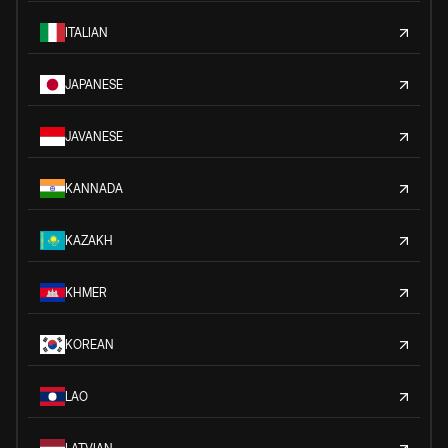
ITALIAN
JAPANESE
JAVANESE
KANNADA
KAZAKH
KHMER
KOREAN
LAO