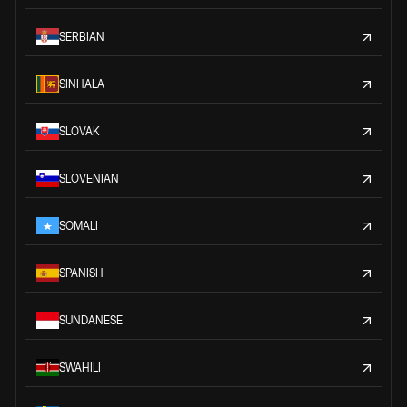
SERBIAN
SINHALA
SLOVAK
SLOVENIAN
SOMALI
SPANISH
SUNDANESE
SWAHILI