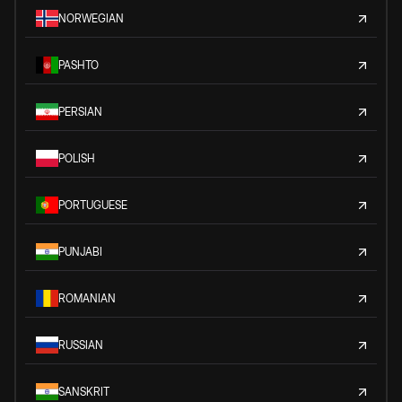
NORWEGIAN
PASHTO
PERSIAN
POLISH
PORTUGUESE
PUNJABI
ROMANIAN
RUSSIAN
SANSKRIT