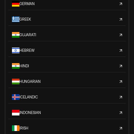
GERMAN
GREEK
GUJARATI
HEBREW
HINDI
HUNGARIAN
ICELANDIC
INDONESIAN
IRISH