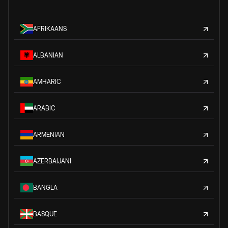
AFRIKAANS
ALBANIAN
AMHARIC
ARABIC
ARMENIAN
AZERBAIJANI
BANGLA
BASQUE