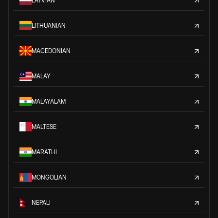
LATVIAN
LITHUANIAN
MACEDONIAN
MALAY
MALAYALAM
MALTESE
MARATHI
MONGOLIAN
NEPALI