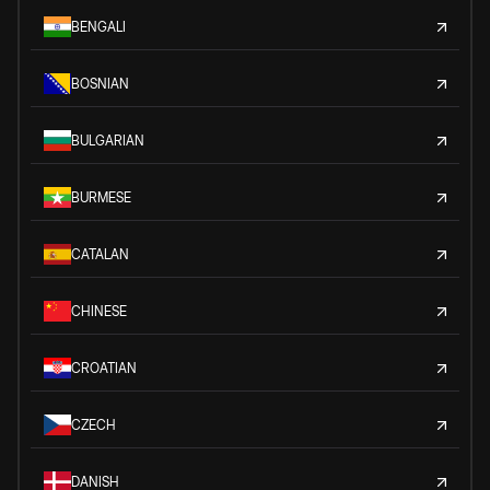
BENGALI
BOSNIAN
BULGARIAN
BURMESE
CATALAN
CHINESE
CROATIAN
CZECH
DANISH