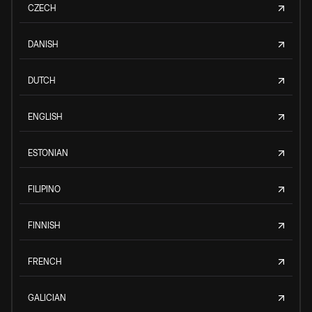
CZECH
DANISH
DUTCH
ENGLISH
ESTONIAN
FILIPINO
FINNISH
FRENCH
GALICIAN