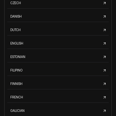
CZECH
DANISH
DUTCH
ENGLISH
ESTONIAN
FILIPINO
FINNISH
FRENCH
GALICIAN