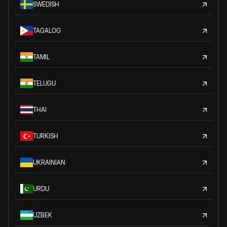
SWEDISH
TAGALOG
TAMIL
TELUGU
THAI
TURKISH
UKRAINIAN
URDU
UZBEK