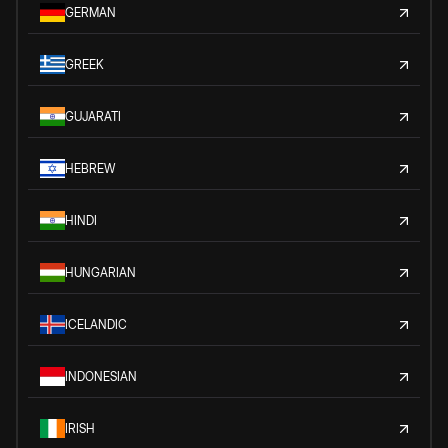
GERMAN
GREEK
GUJARATI
HEBREW
HINDI
HUNGARIAN
ICELANDIC
INDONESIAN
IRISH