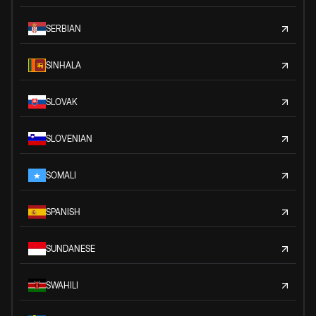
SERBIAN
SINHALA
SLOVAK
SLOVENIAN
SOMALI
SPANISH
SUNDANESE
SWAHILI