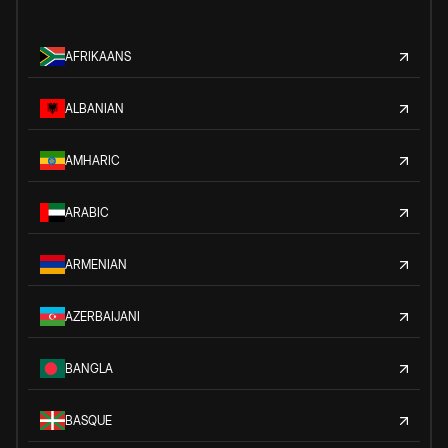
AFRIKAANS
ALBANIAN
AMHARIC
ARABIC
ARMENIAN
AZERBAIJANI
BANGLA
BASQUE