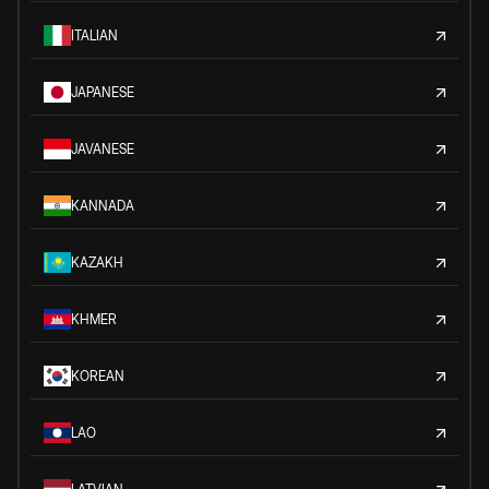
ITALIAN
JAPANESE
JAVANESE
KANNADA
KAZAKH
KHMER
KOREAN
LAO