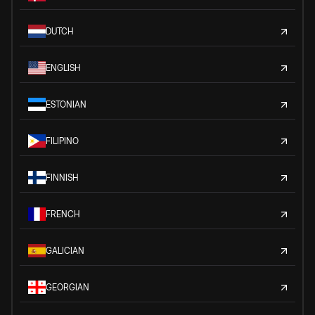
DUTCH
ENGLISH
ESTONIAN
FILIPINO
FINNISH
FRENCH
GALICIAN
GEORGIAN