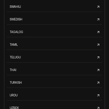
SWAHILI
SWEDISH
TAGALOG
TAMIL
TELUGU
THAI
TURKISH
URDU
UZBEK