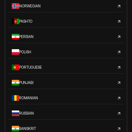
NORWEGIAN
PASHTO
PERSIAN
POLISH
PORTUGUESE
PUNJABI
ROMANIAN
RUSSIAN
SANSKRIT