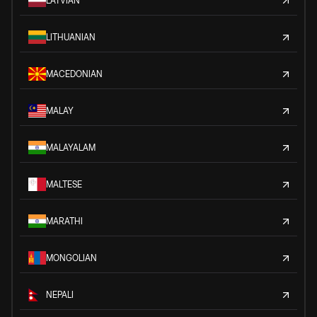
LATVIAN
LITHUANIAN
MACEDONIAN
MALAY
MALAYALAM
MALTESE
MARATHI
MONGOLIAN
NEPALI