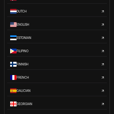
DUTCH
ENGLISH
ESTONIAN
FILIPINO
FINNISH
FRENCH
GALICIAN
GEORGIAN