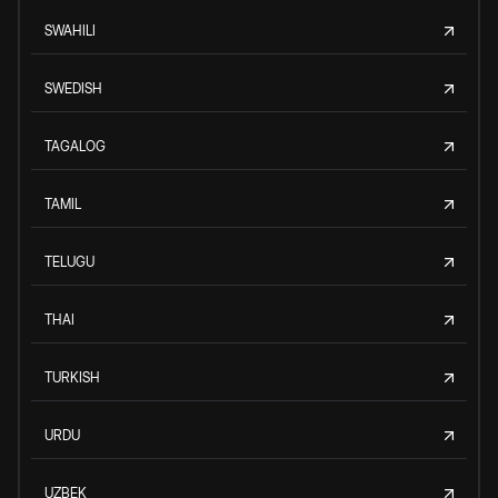
SWAHILI
SWEDISH
TAGALOG
TAMIL
TELUGU
THAI
TURKISH
URDU
UZBEK