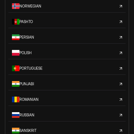
NORWEGIAN
PASHTO
PERSIAN
POLISH
PORTUGUESE
PUNJABI
ROMANIAN
RUSSIAN
SANSKRIT