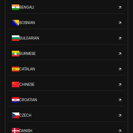
BENGALI
BOSNIAN
BULGARIAN
BURMESE
CATALAN
CHINESE
CROATIAN
CZECH
DANISH