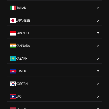
ITALIAN
JAPANESE
JAVANESE
KANNADA
KAZAKH
KHMER
KOREAN
LAO