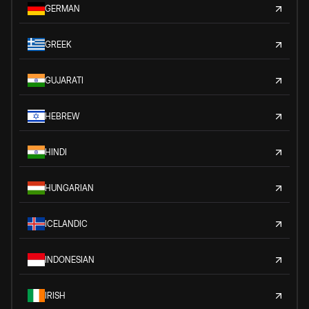
GERMAN
GREEK
GUJARATI
HEBREW
HINDI
HUNGARIAN
ICELANDIC
INDONESIAN
IRISH