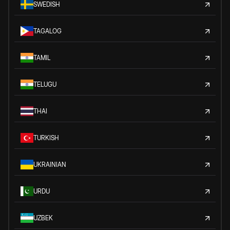
SWEDISH
TAGALOG
TAMIL
TELUGU
THAI
TURKISH
UKRAINIAN
URDU
UZBEK