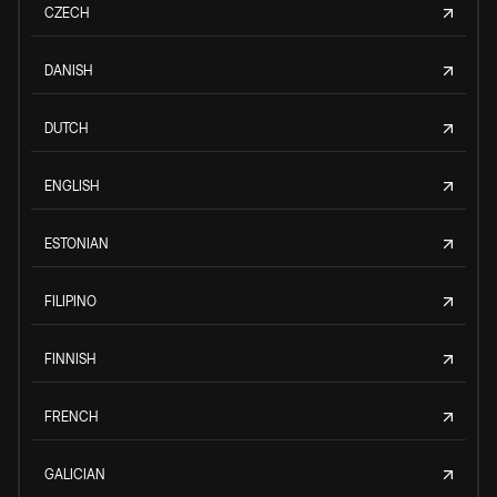
CZECH
DANISH
DUTCH
ENGLISH
ESTONIAN
FILIPINO
FINNISH
FRENCH
GALICIAN