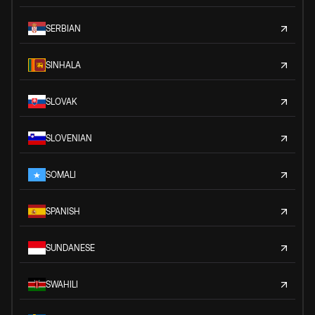
SERBIAN
SINHALA
SLOVAK
SLOVENIAN
SOMALI
SPANISH
SUNDANESE
SWAHILI