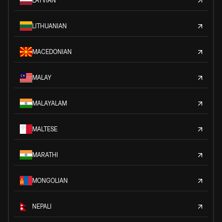
LATVIAN
LITHUANIAN
MACEDONIAN
MALAY
MALAYALAM
MALTESE
MARATHI
MONGOLIAN
NEPALI