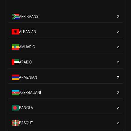
AFRIKAANS
ALBANIAN
AMHARIC
ARABIC
ARMENIAN
AZERBAIJANI
BANGLA
BASQUE