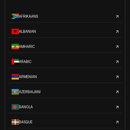
AFRIKAANS
ALBANIAN
AMHARIC
ARABIC
ARMENIAN
AZERBAIJANI
BANGLA
BASQUE