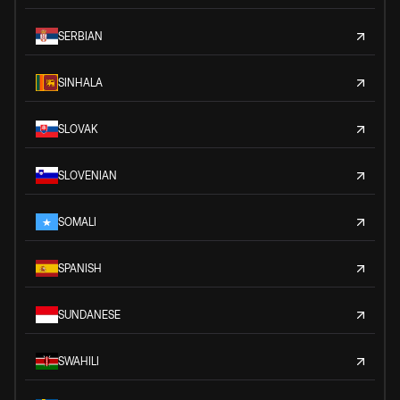
SERBIAN
SINHALA
SLOVAK
SLOVENIAN
SOMALI
SPANISH
SUNDANESE
SWAHILI