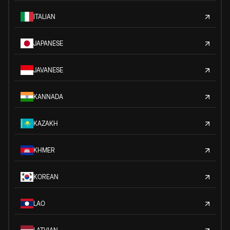
ITALIAN
JAPANESE
JAVANESE
KANNADA
KAZAKH
KHMER
KOREAN
LAO