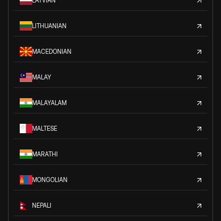
LATVIAN
LITHUANIAN
MACEDONIAN
MALAY
MALAYALAM
MALTESE
MARATHI
MONGOLIAN
NEPALI