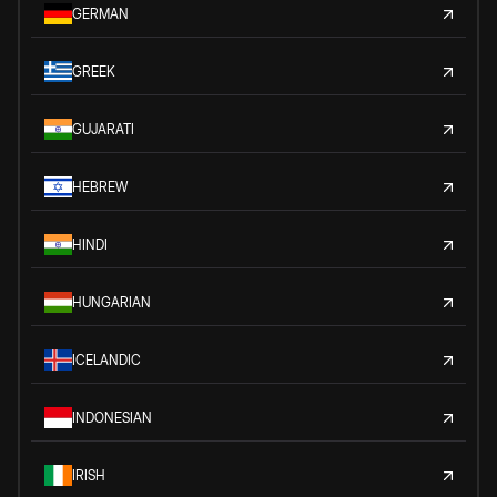
GERMAN
GREEK
GUJARATI
HEBREW
HINDI
HUNGARIAN
ICELANDIC
INDONESIAN
IRISH