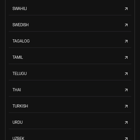
SWAHILI
SWEDISH
TAGALOG
TAMIL
TELUGU
THAI
TURKISH
URDU
UZBEK