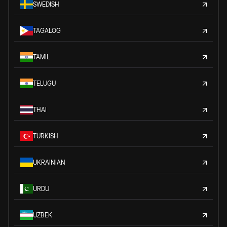
SWEDISH
TAGALOG
TAMIL
TELUGU
THAI
TURKISH
UKRAINIAN
URDU
UZBEK