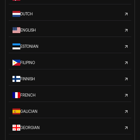
DUTCH
ENGLISH
ESTONIAN
FILIPINO
FINNISH
FRENCH
GALICIAN
GEORGIAN