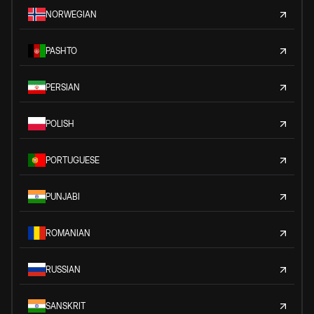
NORWEGIAN
PASHTO
PERSIAN
POLISH
PORTUGUESE
PUNJABI
ROMANIAN
RUSSIAN
SANSKRIT