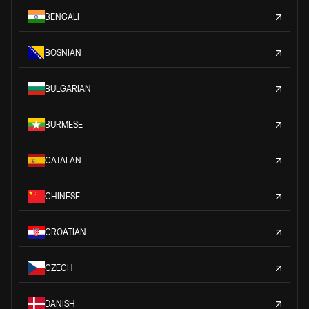
BENGALI
BOSNIAN
BULGARIAN
BURMESE
CATALAN
CHINESE
CROATIAN
CZECH
DANISH