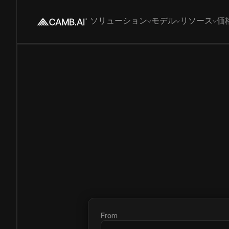
ソリューション
モデル
リソース
価
From