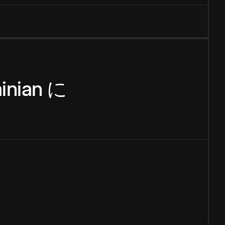
inian
に