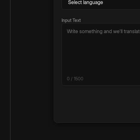
Input Text
0
/ 1500