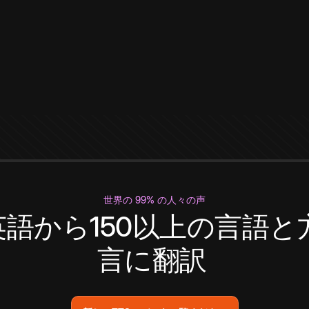
世界の 99% の人々の声
英語から150以上の言語と
言に翻訳