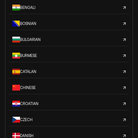
BENGALI
BOSNIAN
BULGARIAN
BURMESE
CATALAN
CHINESE
CROATIAN
CZECH
DANISH