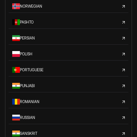
NORWEGIAN
PASHTO
PERSIAN
POLISH
PORTUGUESE
PUNJABI
ROMANIAN
RUSSIAN
SANSKRIT