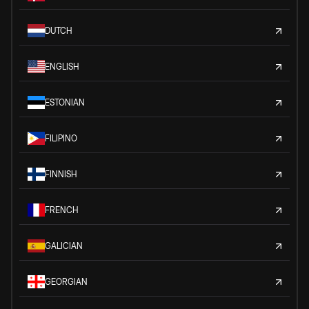
DUTCH
ENGLISH
ESTONIAN
FILIPINO
FINNISH
FRENCH
GALICIAN
GEORGIAN