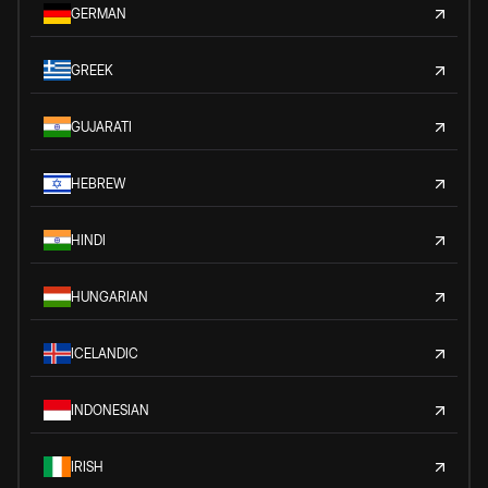
GERMAN
GREEK
GUJARATI
HEBREW
HINDI
HUNGARIAN
ICELANDIC
INDONESIAN
IRISH