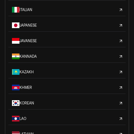
ITALIAN
JAPANESE
JAVANESE
KANNADA
KAZAKH
KHMER
KOREAN
LAO