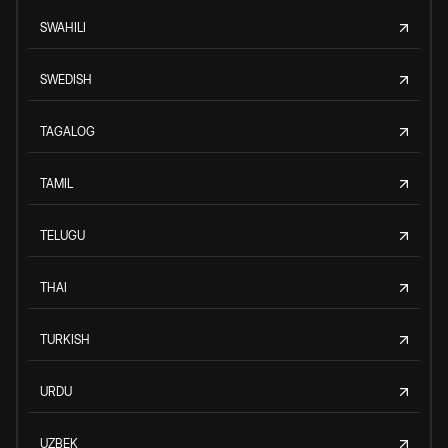
SWAHILI
SWEDISH
TAGALOG
TAMIL
TELUGU
THAI
TURKISH
URDU
UZBEK