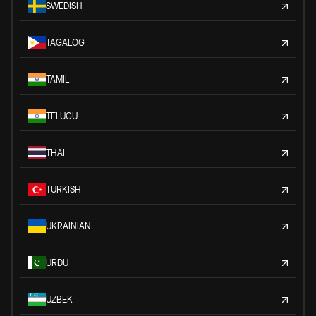
SWEDISH
TAGALOG
TAMIL
TELUGU
THAI
TURKISH
UKRAINIAN
URDU
UZBEK