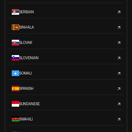
SERBIAN
SINHALA
SLOVAK
SLOVENIAN
SOMALI
SPANISH
SUNDANESE
SWAHILI