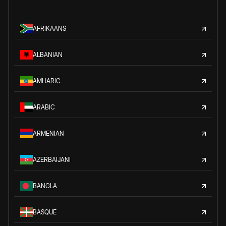
AFRIKAANS
ALBANIAN
AMHARIC
ARABIC
ARMENIAN
AZERBAIJANI
BANGLA
BASQUE