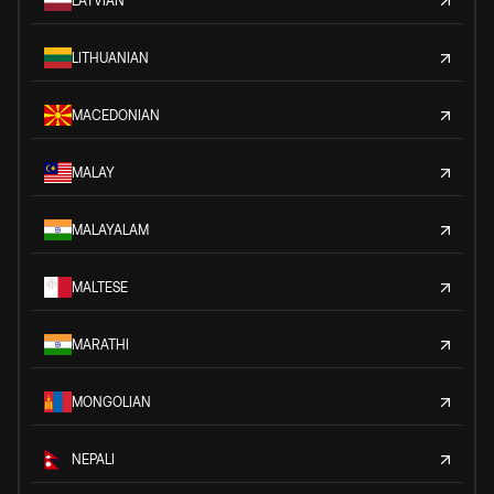
LATVIAN
LITHUANIAN
MACEDONIAN
MALAY
MALAYALAM
MALTESE
MARATHI
MONGOLIAN
NEPALI