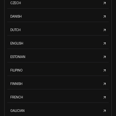
CZECH
DANISH
DUTCH
ENGLISH
ESTONIAN
FILIPINO
FINNISH
FRENCH
GALICIAN