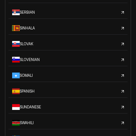
SERBIAN
SINHALA
SLOVAK
SLOVENIAN
SOMALI
SPANISH
SUNDANESE
SWAHILI