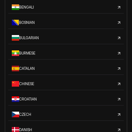
BENGALI
BOSNIAN
BULGARIAN
BURMESE
CATALAN
CHINESE
CROATIAN
CZECH
DANISH