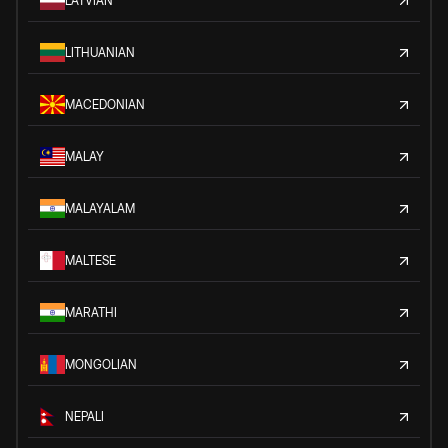
LATVIAN
LITHUANIAN
MACEDONIAN
MALAY
MALAYALAM
MALTESE
MARATHI
MONGOLIAN
NEPALI