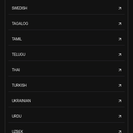
SWEDISH
TAGALOG
TAMIL
TELUGU
THAI
TURKISH
UKRAINIAN
URDU
UZBEK