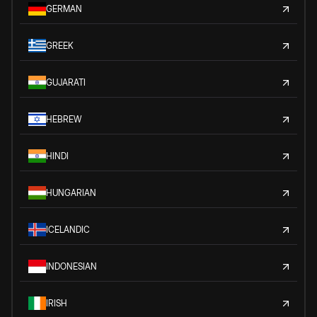
GERMAN
GREEK
GUJARATI
HEBREW
HINDI
HUNGARIAN
ICELANDIC
INDONESIAN
IRISH