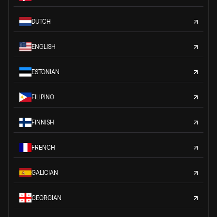
DUTCH
ENGLISH
ESTONIAN
FILIPINO
FINNISH
FRENCH
GALICIAN
GEORGIAN