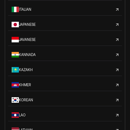
ITALIAN
JAPANESE
JAVANESE
KANNADA
KAZAKH
KHMER
KOREAN
LAO