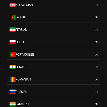
NORWEGIAN
PASHTO
PERSIAN
POLISH
PORTUGUESE
PUNJABI
ROMANIAN
RUSSIAN
SANSKRIT