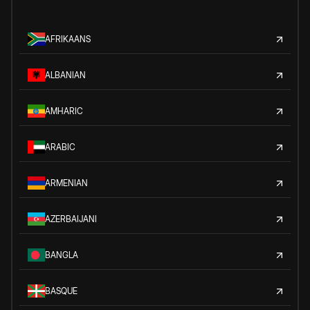
AFRIKAANS
ALBANIAN
AMHARIC
ARABIC
ARMENIAN
AZERBAIJANI
BANGLA
BASQUE