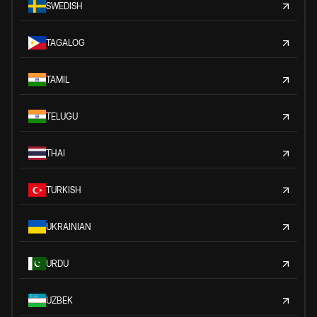
SWEDISH
TAGALOG
TAMIL
TELUGU
THAI
TURKISH
UKRAINIAN
URDU
UZBEK