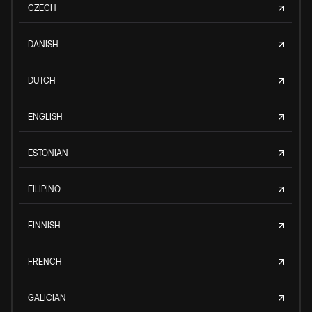
CZECH
DANISH
DUTCH
ENGLISH
ESTONIAN
FILIPINO
FINNISH
FRENCH
GALICIAN