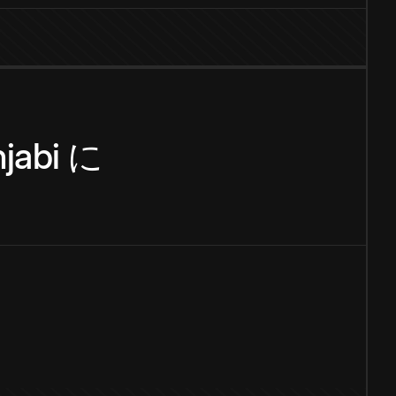
jabi
に