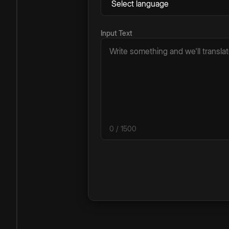
Input Text
0
/ 1500