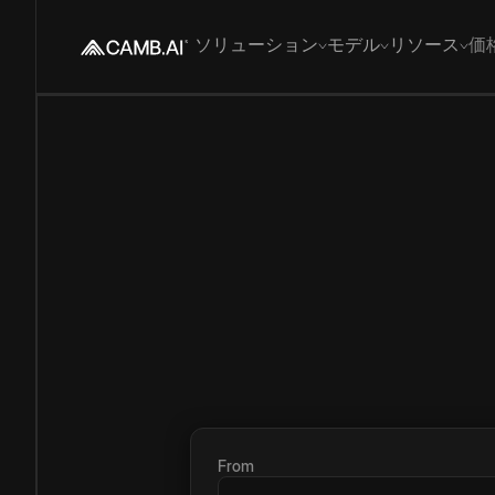
ソリューション
モデル
リソース
価
From