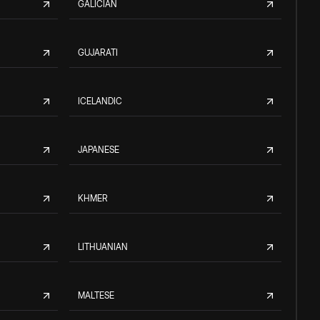
GALICIAN
GUJARATI
ICELANDIC
JAPANESE
KHMER
LITHUANIAN
MALTESE