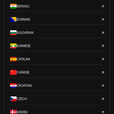
BENGALI
BOSNIAN
BULGARIAN
BURMESE
CATALAN
CHINESE
CROATIAN
CZECH
DANISH