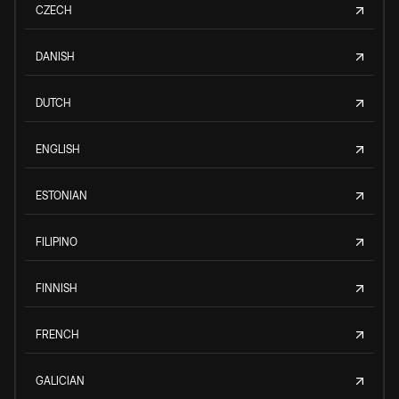
CZECH
DANISH
DUTCH
ENGLISH
ESTONIAN
FILIPINO
FINNISH
FRENCH
GALICIAN