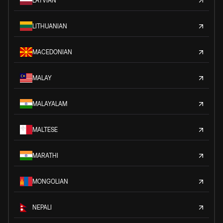
LATVIAN
LITHUANIAN
MACEDONIAN
MALAY
MALAYALAM
MALTESE
MARATHI
MONGOLIAN
NEPALI