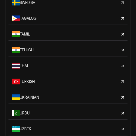
SWEDISH
TAGALOG
TAMIL
TELUGU
THAI
TURKISH
UKRAINIAN
URDU
UZBEK