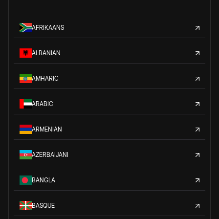
AFRIKAANS
ALBANIAN
AMHARIC
ARABIC
ARMENIAN
AZERBAIJANI
BANGLA
BASQUE