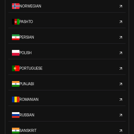
NORWEGIAN
PASHTO
PERSIAN
POLISH
PORTUGUESE
PUNJABI
ROMANIAN
RUSSIAN
SANSKRIT