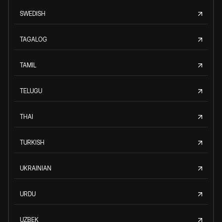
SWEDISH
TAGALOG
TAMIL
TELUGU
THAI
TURKISH
UKRAINIAN
URDU
UZBEK