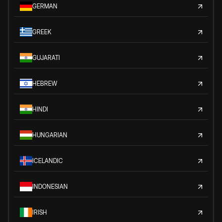
GERMAN
GREEK
GUJARATI
HEBREW
HINDI
HUNGARIAN
ICELANDIC
INDONESIAN
IRISH