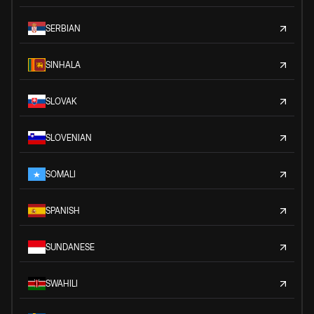
SERBIAN
SINHALA
SLOVAK
SLOVENIAN
SOMALI
SPANISH
SUNDANESE
SWAHILI