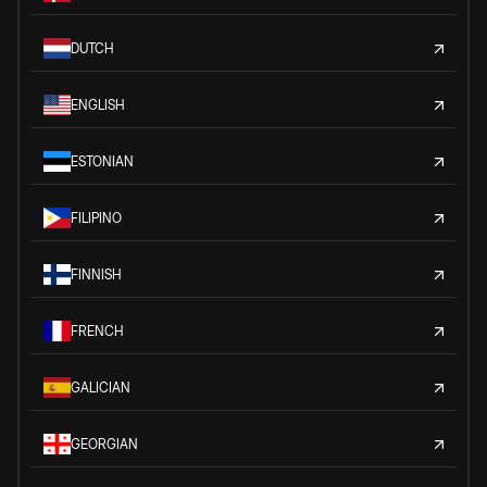
DUTCH
ENGLISH
ESTONIAN
FILIPINO
FINNISH
FRENCH
GALICIAN
GEORGIAN