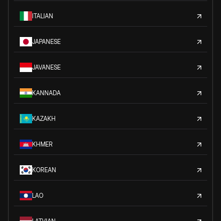
ITALIAN
JAPANESE
JAVANESE
KANNADA
KAZAKH
KHMER
KOREAN
LAO