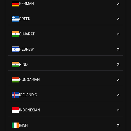
GERMAN
GREEK
GUJARATI
HEBREW
HINDI
HUNGARIAN
ICELANDIC
INDONESIAN
IRISH