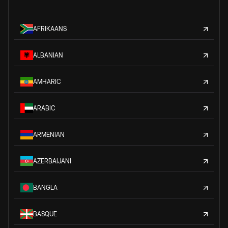
AFRIKAANS
ALBANIAN
AMHARIC
ARABIC
ARMENIAN
AZERBAIJANI
BANGLA
BASQUE