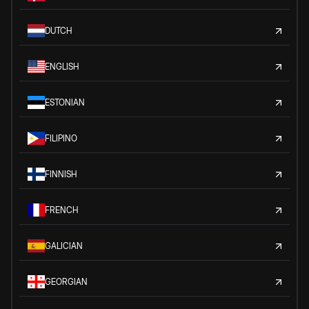
DUTCH
ENGLISH
ESTONIAN
FILIPINO
FINNISH
FRENCH
GALICIAN
GEORGIAN