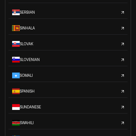
SERBIAN
SINHALA
SLOVAK
SLOVENIAN
SOMALI
SPANISH
SUNDANESE
SWAHILI