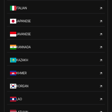
ITALIAN
JAPANESE
JAVANESE
KANNADA
KAZAKH
KHMER
KOREAN
LAO