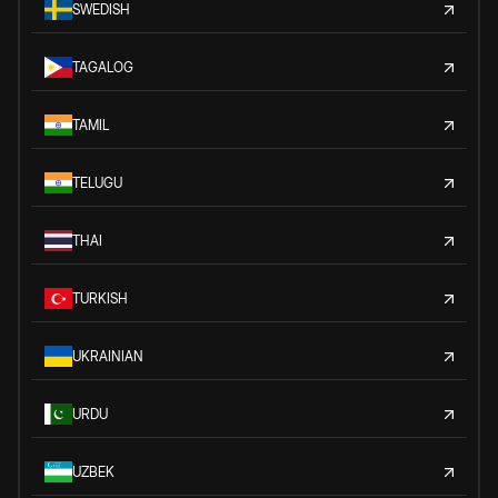
SWEDISH
TAGALOG
TAMIL
TELUGU
THAI
TURKISH
UKRAINIAN
URDU
UZBEK