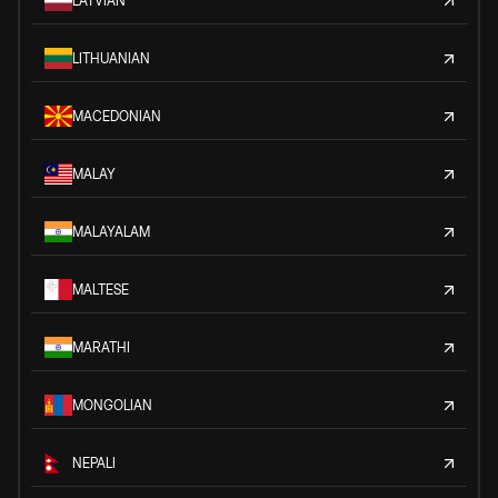
LATVIAN
LITHUANIAN
MACEDONIAN
MALAY
MALAYALAM
MALTESE
MARATHI
MONGOLIAN
NEPALI