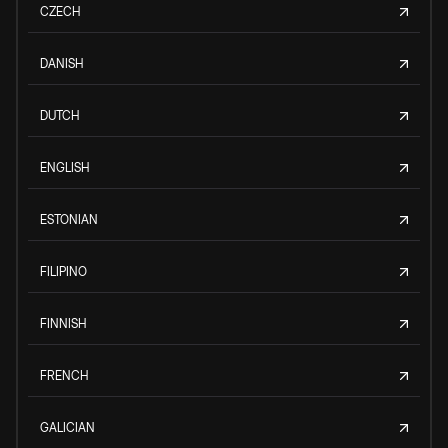
CZECH
DANISH
DUTCH
ENGLISH
ESTONIAN
FILIPINO
FINNISH
FRENCH
GALICIAN