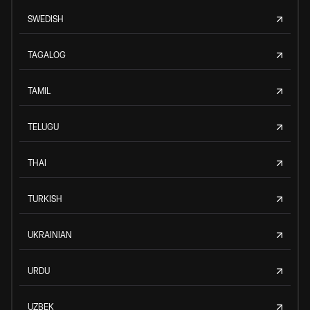
SWEDISH
TAGALOG
TAMIL
TELUGU
THAI
TURKISH
UKRAINIAN
URDU
UZBEK