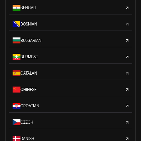
BENGALI
BOSNIAN
BULGARIAN
BURMESE
CATALAN
CHINESE
CROATIAN
CZECH
DANISH