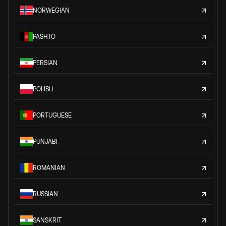
NORWEGIAN
PASHTO
PERSIAN
POLISH
PORTUGUESE
PUNJABI
ROMANIAN
RUSSIAN
SANSKRIT